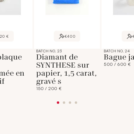
120 €
€400
BATCH NO. 23
BATCH NO. 24
plaque
Diamant de
Bague ja
SYNTHESE sur
500 / 600 €
rmée en
papier, 1,5 carat,
if
gravé s
150 / 200 €