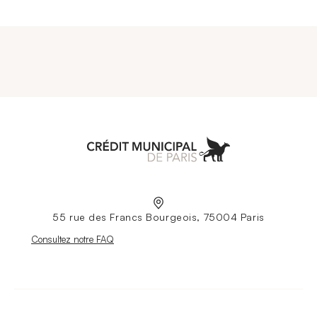
Aller à l'accueil
55 rue des Francs Bourgeois, 75004 Paris
Nouvelle fenêtre
Consultez notre FAQ