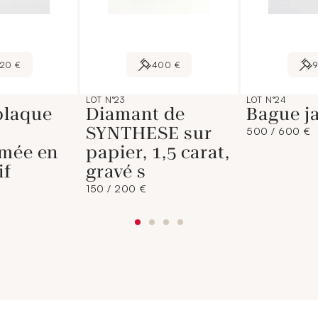
120 €
400 €
LOT N°23
LOT N°24
plaque
Diamant de
Bague ja
SYNTHESE sur
500 / 600 €
rmée en
papier, 1,5 carat,
if
gravé s
150 / 200 €