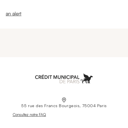
New windowCreate
an alert
Aller à l'accueil
55 rue des Francs Bourgeois, 75004 Paris
Nouvelle fenêtre
Consultez notre FAQ