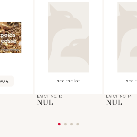
see the lot
see t
190 €
BATCH NO. 13
BATCH NO. 14
NUL
NUL
€