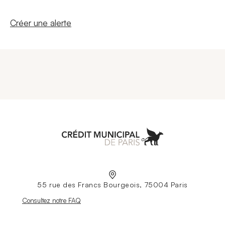
Nouvelle fenêtre
Créer une alerte
Aller à l'accueil
55 rue des Francs Bourgeois, 75004 Paris
Nouvelle fenêtre
Consultez notre FAQ