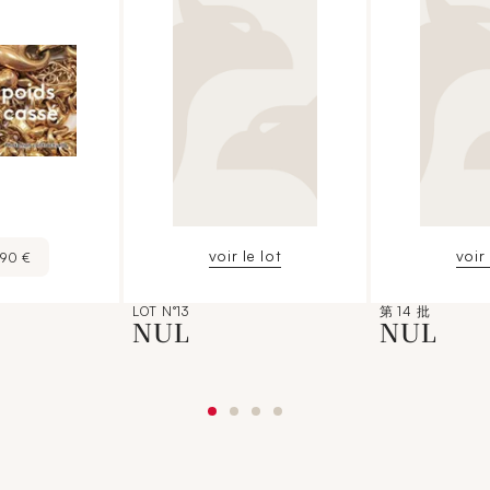
voir le lot
voir 
190 €
LOT N°13
第 14 批
NUL
NUL
€