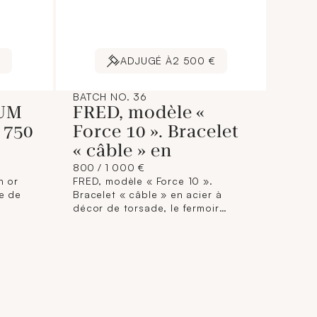
€
ADJUGÉ À
2 500 €
BATCH NO. 36
UM
FRED, modèle «
 750
Force 10 ». Bracelet
« câble » en
800 / 1 000 €
 or
FRED, modèle « Force 10 ».
re de
Bracelet « câble » en acier à
décor de torsade, le fermoir
ant et
amovible figurant une manille en
 dans
or gris 750 millièmes orné de
nds.
diamants ronds de taille brillant.
Signé sur les deux éléments.
,20 ct
Numéroté sur le fermoir. Longueur
brut :
: 17,5 cm environ Poids brut : 7,2
Maison
g On y joint deux bracelets en
 le
acier vert et bleu, chacun signé