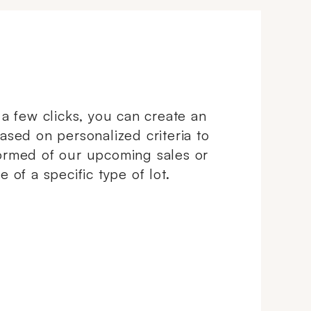
e n'a
FRED. Avec un écrin de la Maison
e de sa
FRED.
t a few clicks, you can create an
based on personalized criteria to
ormed of our upcoming sales or
e of a specific type of lot.
ndowCreate