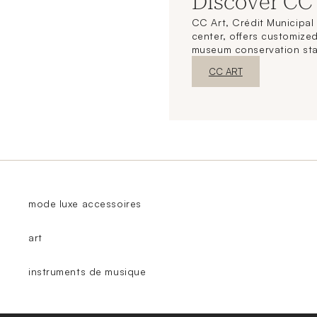
Discover CC
CC Art, Crédit Municipal 
center, offers customized
museum conservation st
New WindowDiscover
CC ART
mode luxe accessoires
art
instruments de musique