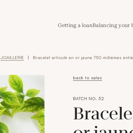
de Crédit Municipal de Paris
Getting a loan
Balancing your 
JOAILLERIE
|
Bracelet articulé en or jaune 750 millièmes entiè
back to sales
BATCH NO. 32
Bracele