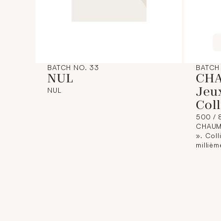
BATCH NO. 33
BATCH
NUL
CHA
Jeux
NUL
Coll
500 / 
CHAUME
». Coll
milliè
motif 
diaman
numéro
Poids b
et cert
CHAUM