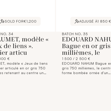
SOLD FOR
€1,200
ADJUGÉ À
1 850 
 NO. 34
BATCH NO. 35
UMET, modèle «
EDOUARD NAH
 de liens ».
Bague en or gris
ier articu
millièmes, le
800 €
1 500 / 2 500 €
T, modèle « Jeux de liens
EDOUARD NAHUM Bague en
ier articulé en or gris 750
gris 750 millièmes, le cent
mes retenant au centre un
forme bombée ornée d'un
double lien orné de
diamant rond de taille brill
ts ronds. (Usures) Signé et
de couleur fantaisie brune
té. Longueur : 40 cm
un pavage de diamants ro
rut : 3,9 g Avec un écrin
Signée. Poids approximatif
ificat de la Maison
calculé du diamant : 1,00/1
ET.
Tour de doigt : 51,5 Poids 
9,2 g Avec un écrin de la 
EDOUARD NAHUM. À noter :