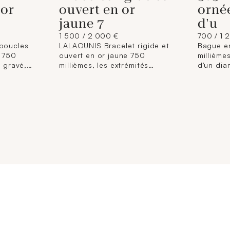
 or
ouvert en or
orné
jaune 7
d'u
1 500 / 2 000 €
700 / 1 
boucles
LALAOUNIS Bracelet rigide et
Bague e
e 750
ouvert en or jaune 750
millième
t gravé,
millièmes, les extrémités
d'un dia
tête de
gravées à décor de têtes de
couleur 
is,
chimères, les yeux sertis de
un entou
s taillés
rubis, la monture ornée de
diamants
ince.
deux lignes de saphirs.
doigt : 
,2 cm
(Usures) Signé. Diamètre
Accompa
ias
intérieur : 6 cm Poids brut :
du GIA 
carrière
34,2 g E)(art524bis du CGI,
10/05/20
nnées
al.C)
Masse : 
ison
Natural 
ssionné
- Pureté 
gie et
Dimensio
l
nique
tifs
zantins
es.