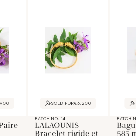
,900
SOLD FOR
€3,200
BATCH NO. 14
BATCH N
Paire
LALAOUNIS
Bagu
Bracelet rigide et
585 