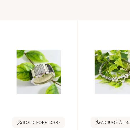
SOLD FOR
€1,000
ADJUGÉ À
1 8