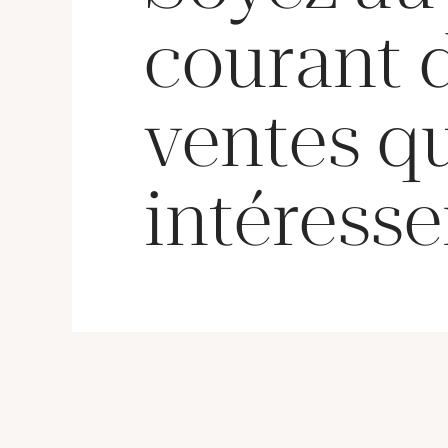
Maître dans l'art de c
l'or, Lalaounis travail
courant 
souvent le métal mart
gravé ou texturé, co
ses pièces un aspect 
archaïque et résolum
ventes q
contemporain. Les bi
proposés ici rendent
hommage à cette ric
culturelle et stylistiq
intéresse
formes animales styli
décors géométrique
spirales évoquent le
artefacts anciens to
conservant l'élégance
finesse propres à la 
joaillerie.