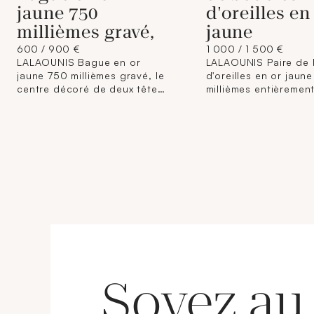
jaune 750
d'oreilles en
millièmes gravé,
jaune
600 / 900 €
1 000 / 1 500 €
LALAOUNIS Bague en or
LALAOUNIS Paire de 
jaune 750 millièmes gravé, le
d'oreilles en or jaun
centre décoré de deux têtes
millièmes entièremen
de chimères partiellement
chacune à décor de 
serties de diamants taillés en
chimère ornée de rub
rose, les yeux ornés de rubis.
émeraudes et diamant
Signée. Tour de doigt : 56
en rose. Système à p
Poids brut : 15,5 g
Signées. Hauteur : 3
Poids brut : 22,6 g Il
Lalaounis débute sa 
en Grèce dans les a
1940 et fonde sa ma
éponyme en 1969. Pa
d'histoire, d'archéolo
d'orfèvrerie antique, i
développe un style u
qui puise dans les mo
Soyez au
grecs classiques, by
et même préhistoriqu