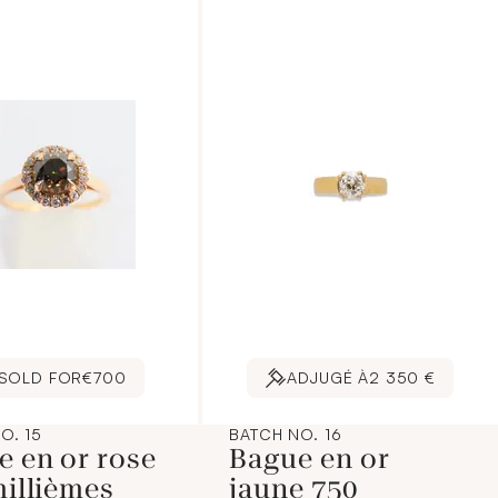
SOLD FOR
€700
ADJUGÉ À
2 350 €
O. 15
BATCH NO. 16
e en or rose
Bague en or
millièmes
jaune 750