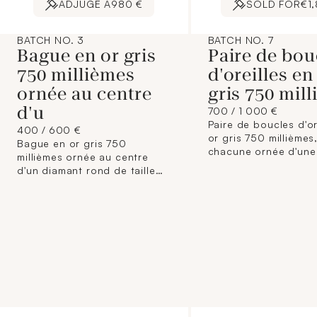
ADJUGÉ À
980 €
SOLD FOR
€1
BATCH NO. 3
BATCH NO. 7
Bague en or gris
Paire de bou
750 millièmes
d'oreilles en
ornée au centre
gris 750 mil
d'u
700 / 1 000 €
Paire de boucles d'or
400 / 600 €
or gris 750 millièmes
Bague en or gris 750
chacune ornée d'une
millièmes ornée au centre
émeraude ovale dans
d'un diamant rond de taille
entourage de douze
brillant entre quatre griffes.
diamants de taille bri
(Usures) Tour de doigt : 50
(Usures) Système po
Poids brut : 2,7 g
oreilles percées. Hau
1,5 cm Poids brut : 8