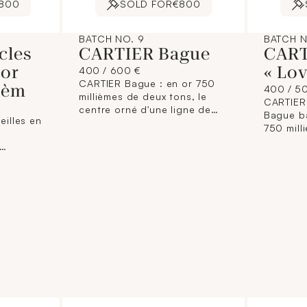
,800
SOLD FOR
€800
BATCH NO. 9
BATCH N
cles
CARTIER Bague
CART
 or
« Lov
400 / 600 €
CARTIER Bague : en or 750
lièm
400 / 5
millièmes de deux tons, le
CARTIER,
centre orné d'une ligne de
Bague b
eilles en
diamants ronds de taille
750 mill
,
brillant. (Usures) Signée et
motifs v
numérotée (partiellement
numéroté
 un
effacé). Tour de doigt : 46,5
doigt : 
Poids brut : 3,4 g Avec un
Avec un 
llant.
écrin et un certificat de la
de la Ma
ur
Maison CARTIER.
teur :
,5 g