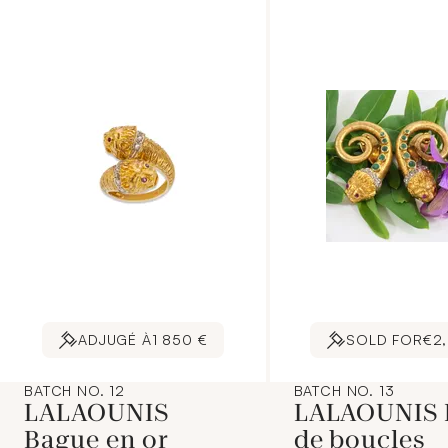
ADJUGÉ À
1 850 €
SOLD FOR
€2
BATCH NO. 12
BATCH NO. 13
LALAOUNIS
LALAOUNIS 
Bague en or
de boucles