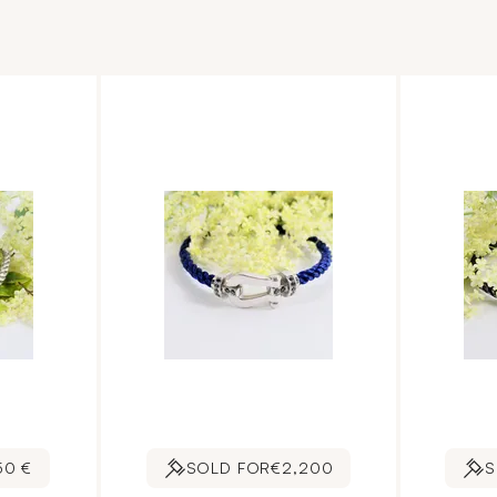
50 €
SOLD FOR
€2,200
S