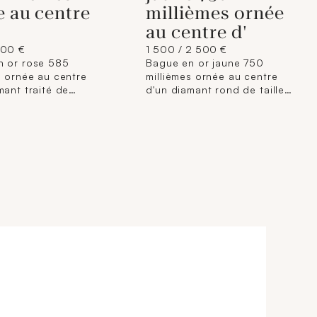
e au centre
millièmes ornée
au centre d'
200 €
1 500 / 2 500 €
n or rose 585
Bague en or jaune 750
s ornée au centre
millièmes ornée au centre
mant traité de
d'un diamant rond de taille
fantaisie marron dans
ancienne. (Traces d'oxydation
rage de petits
et petit manque) Tour de
 ronds. Tour de
doigt : 52 environ Poids brut
56 Poids brut : 2,7 g
: 11,5 g Accompagnée d'un
gnée d'un rapport
rapport diamant de CGL
n°J3310921322 du
n°33333NP93 du
23 précisant : -
14/03/2025 précisant : -
1,04 ct - Couleur : «
Masse : 1,92 ct - Couleur : K
fancy orangy brown »
- Pureté : SI2 - Fluorescence
: SI2 traité -
: « Faint » - Dimensions : 7,49
ns : 6,13 - 6,04 mm
- 7,80 x 5,25 mm