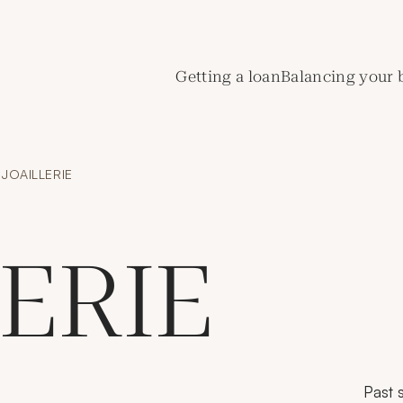
de Crédit Municipal de Paris
Getting a loan
Balancing your 
JOAILLERIE
ERIE
Past s