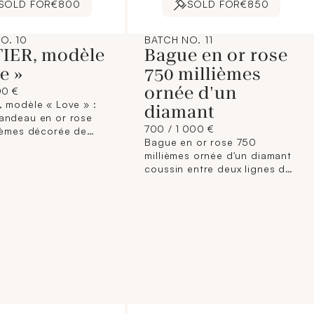
SOLD FOR
€800
SOLD FOR
€850
O. 10
BATCH NO. 11
IER, modèle
Bague en or rose
e »
750 millièmes
ornée d'un
00 €
 modèle « Love » :
diamant
andeau en or rose
700 / 1 000 €
ièmes décorée de
Bague en or rose 750
is. Signée et
millièmes ornée d'un diamant
e. (Usures) Tour de
coussin entre deux lignes de
58 Poids brut : 3,4 g
diamants ronds de taille
écrin et un certificat
brillant. Tour de doigt : 49,5
ison CARTIER.
Poids brut : 2,5 g
Accompagnée d'un rapport
du GIA n°7401623879 du
01/10/2021 précisant : -
Masse : 0,90 ct - Couleur : H
- Pureté : SI1 - Fluorescence :
« Faint » - Dimensions : 5,53
x 5,12 x 3,59 mm