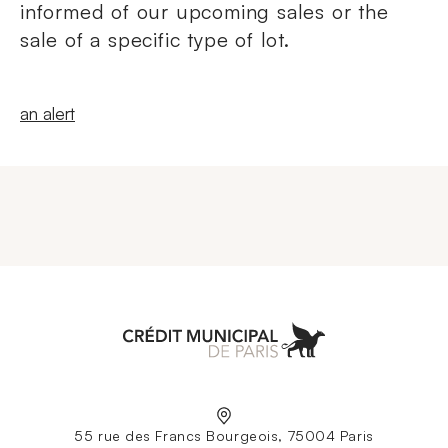
informed of our upcoming sales or the
sale of a specific type of lot.
New windowCreate
an alert
Aller à l'accueil
55 rue des Francs Bourgeois, 75004 Paris