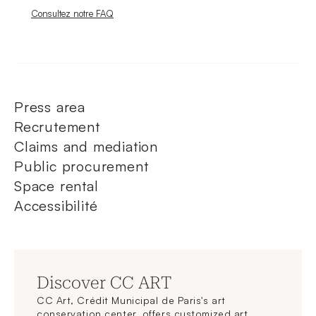
Nouvelle fenêtre
Consultez notre FAQ
Press area
Recrutement
Claims and mediation
Public procurement
Space rental
Accessibilité
Discover CC ART
CC Art, Crédit Municipal de Paris's art
conservation center, offers customized art