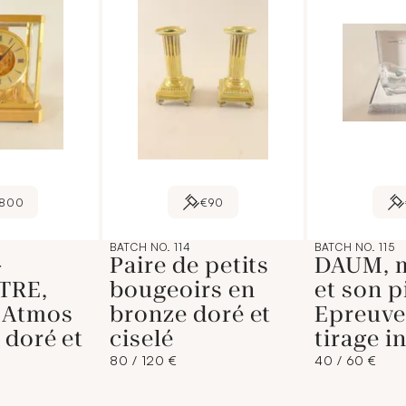
800
€90
BATCH NO. 114
BATCH NO. 115
-
Paire de petits
DAUM, m
TRE,
bougeoirs en
et son p
 Atmos
bronze doré et
Epreuve
 doré et
ciselé
tirage i
80 / 120 €
40 / 60 €