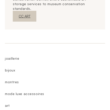
storage services to museum conservation
standards.
New WindowDiscover
CC ART
joaillerie
bijoux
montres
mode luxe accessoires
art