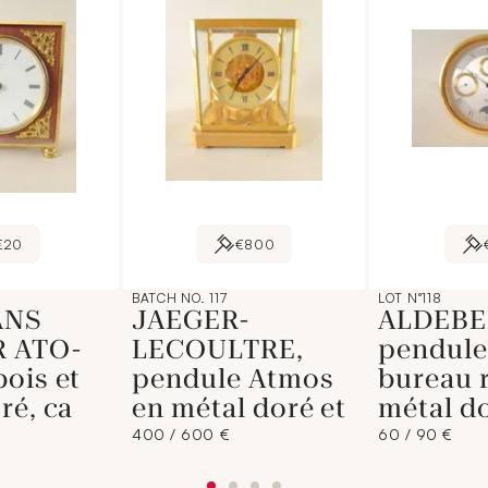
€20
€800
BATCH NO. 117
LOT N°118
ANS
JAEGER-
ALDEBE
R ATO-
LECOULTRE,
pendule
ois et
pendule Atmos
bureau 
ré, ca
en métal doré et
métal d
400 / 600 €
60 / 90 €