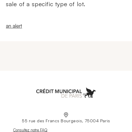
sale of a specific type of lot.
New windowCreate
an alert
Aller à l'accueil
55 rue des Francs Bourgeois, 75004 Paris
Nouvelle fenêtre
Consultez notre FAQ