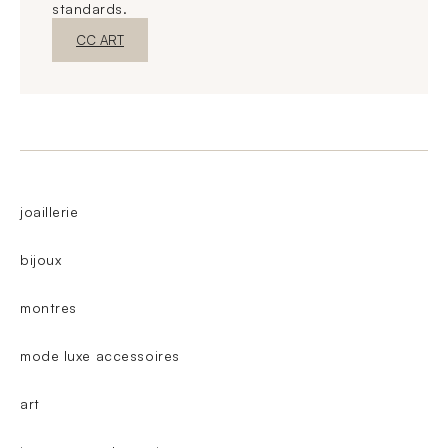
standards.
New WindowDiscover
CC ART
joaillerie
bijoux
montres
mode luxe accessoires
art