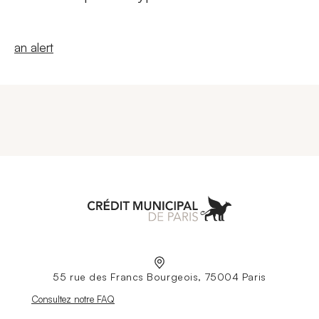
New windowCreate
an alert
Aller à l'accueil
55 rue des Francs Bourgeois, 75004 Paris
Nouvelle fenêtre
Consultez notre FAQ