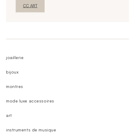
New WindowDiscover
CC ART
joaillerie
bijoux
montres
mode luxe accessoires
art
instruments de musique