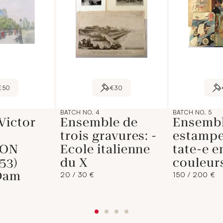
€50
€30
BATCH NO. 4
BATCH NO. 5
Victor
Ensemble de
Ensembl
trois gravures: -
estampe
ION
Ecole italienne
tate-e e
53)
du X
couleurs
Dam
20 / 30 €
150 / 200 €