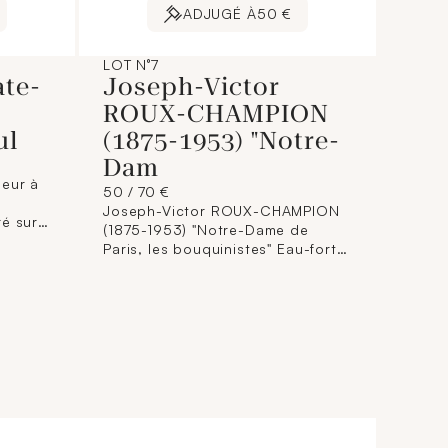
ADJUGÉ À
50 €
LOT N°7
ate-
Joseph-Victor
ROUX-CHAMPION
ul
(1875-1953) "Notre-
Dam
eur à
50 / 70 €
Joseph-Victor ROUX-CHAMPION
é sur
(1875-1953) "Notre-Dame de
e :
Paris, les bouquinistes" Eau-forte
is
et aquatinte, signée en bas à
droite. Dimensions : 17,5 x 21 cm.
).
(Encadrée) (Rousseurs).