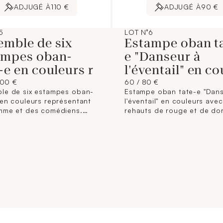
ADJUGÉ À
110 €
ADJUGÉ À
90 €
5
LOT N°6
emble de six
Estampe oban t
ampes oban-
e "Danseur à
-e en couleurs r
l'éventail" en co
200 €
60 / 80 €
le de six estampes oban-
Estampe oban tate-e "Dans
 en couleurs représentant
l'éventail" en couleurs avec
mme et des comédiens.
rehauts de rouge et de dor
 japonais du XIXème siècle.
fond brun. Dimensions à vu
ions : de 33,5 x 23 cm à
34,5 x 19 cm (Encadrée ma
 25 cm. (Rousseurs,
cadre accidenté). (Petites
 déchirures, pliures).
déchirures, légers manques