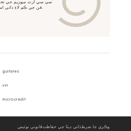
سي سي آرٽ ميوزيم جي تحفظ
فن جي ڪم لاءِ ذاتي اسٽوريج خدمتون پيش ڪري ٿو.
guitares
vin
microcredit
وڪري جا شرط
ذاتي ڊيٽا جي حفاظت
قانوني نوٽيس