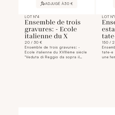
ADJUGÉ À
30 €
LOT N°4
LOT N°
Ensemble de trois
Ens
gravures: - Ecole
est
italienne du X
tate
20 / 30 €
150 / 
Ensemble de trois gravures: -
Ensemb
Ecole italienne du XVIIIème siècle
tate-e
"Veduta di Reggio da sopra il
une fe
Bastione di San Francesco"
Travail
Gravure au burin (Dimensions :
Dimens
25,5 x 39,5 cm) (Rousseurs,
36,5 x
pliures, déchirures). - Ecole du
taches,
XXème siècle "Postei" Gravure à
la pointe sèche, signée, titrée et
justifiée 10/20 (Dimensions : 15,5
x 12 cm). - Ecole du XXème siècle
"Interior von vino" Gravure à la
pointe sèche, signée et titrée
(Dimensions : 12 x 16 cm)