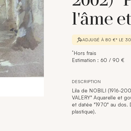
2002) "
l'âme et
ADJUGÉ À 80 €* LE 3
*
Hors frais
Estimation : 60 / 90 €
DESCRIPTION
Lila de NOBILI (1916-200
VALERY" Aquarelle et gou
et datée "1970" au dos. 
plastique).