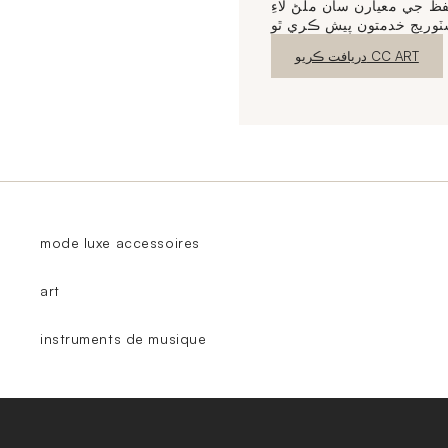
 جي معيارن سان ملڻ لاءِ
نئين ونڊو
دريافت ڪريو CC ART
mode luxe accessoires
art
instruments de musique