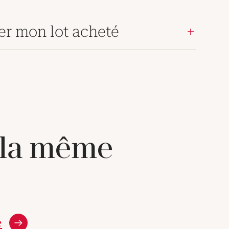
er mon lot acheté
 la même
e