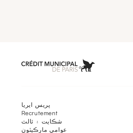
Aller à l'accueil 
پريس ايريا
Recrutement
شڪايت ۽ ثالث
عوامي مارڪيٽون