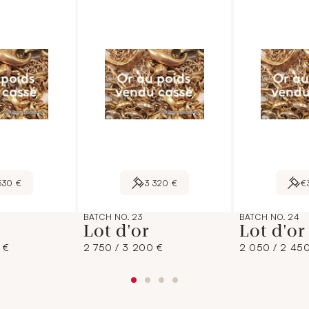
530 €
3 320 €
€
BATCH NO. 23
BATCH NO. 24
Lot d'or
Lot d'o
 €
2 750 / 3 200 €
2 050 / 2 45