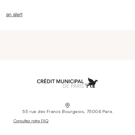
New windowCreate
an alert
Aller à l'accueil
55 rue des Francs Bourgeois, 75004 Paris
Nouvelle fenêtre
Consultez notre FAQ