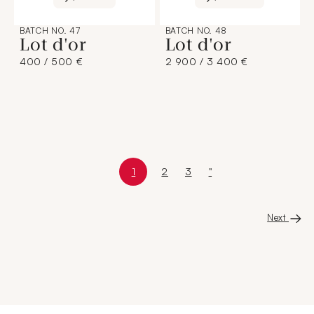
BATCH NO. 47
BATCH NO. 48
Lot d'or
Lot d'or
400 / 500 €
2 900 / 3 400 €
1
2
3
"
Current page
Page 1 sur 6
Page
Page
Last page
Next