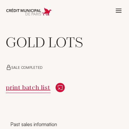
Aller à l'accueil de Crédit Municipal 
GOLD LOTS
SALE COMPLETED
New window
print batch list
Past sales information