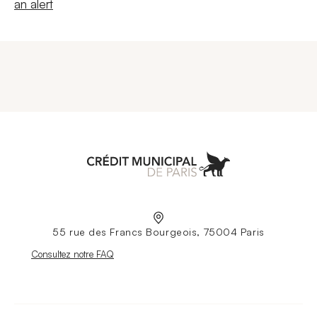
New windowCreate
an alert
Aller à l'accueil
55 rue des Francs Bourgeois, 75004 Paris
Nouvelle fenêtre
Consultez notre FAQ