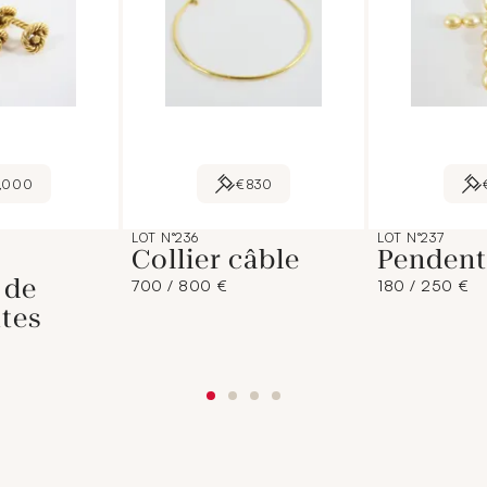
1,000
€830
LOT N°236
LOT N°237
Collier câble
Pendenti
 de
700 / 800 €
180 / 250 €
tes