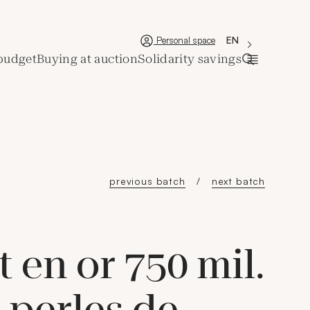
'Choisir une lan
New window
La langue couran
EN
Personal space
budget
Buying at auction
Solidarity savings
Open searc
previous batch
next batch
t en or 750 mil.