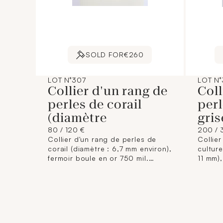
SOLD FOR
€260
LOT N°307
LOT N
Collier d'un rang de
Coll
perles de corail
perl
(diamètre
gris
80 / 120 €
200 / 
Collier d'un rang de perles de
Collier
corail (diamètre : 6,7 mm environ),
culture
fermoir boule en or 750 mil.
11 mm),
(Longueur : 41 cm environ). 28,3
(Longu
g. brut
brut