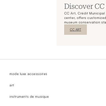
Discover CC
CC Art, Crédit Municipal 
center, offers customized
museum conservation st
New WindowDiscover
CC ART
mode luxe accessoires
art
instruments de musique