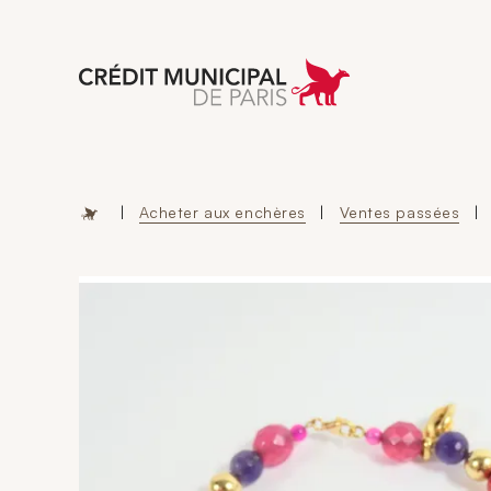
Aller à l'accueil 
|
Acheter aux enchères
|
Ventes passées
|