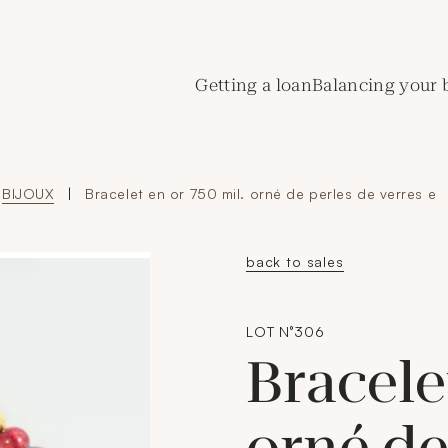
de Crédit Municipal de Paris
Getting a loan
Balancing your 
BIJOUX
|
Bracelet en or 750 mil. orné de perles de verres e
back to sales
LOT N°306
Bracele