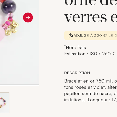
orné de
verres 
ADJUGÉ À 320 €* LE
*
Hors frais
Estimation : 180 / 260 €
DESCRIPTION
Bracelet en or 750 mil. 
tons roses et violet, alt
papillon serti de nacre, e
imitations. (Longueur : 17