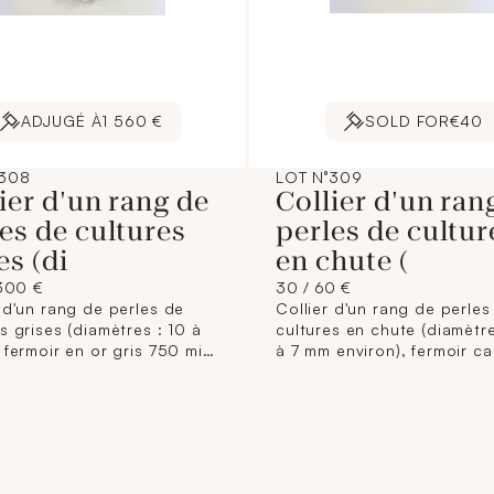
ADJUGÉ À
1 560 €
SOLD FOR
€40
°308
LOT N°309
ier d'un rang de
Collier d'un ran
es de cultures
perles de cultur
es (di
en chute (
300 €
30 / 60 €
 d'un rang de perles de
Collier d'un rang de perles
s grises (diamètres : 10 à
cultures en chute (diamètre : 
 fermoir en or gris 750 mil.
à 7 mm environ), fermoir c
eur : 43,5 cm). 65,8 g.
or 750 mil. (Longueur : 48
environ). (Usures, manque 
partie du fermoir). 14,3 g. 