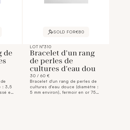
SOLD FOR
€80
LOT N°310
g de
Bracelet d'un rang
es
de perles de
cultures d'eau dou
30 / 60 €
 de
Bracelet d'un rang de perles de
3,5
cultures d'eau douce (diamètre :
assé en
5 mm environ), fermoir en or 750
,5 cm
mil. (Longueur : 18 cm environ).
une
5,5 g. brut
brut