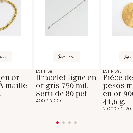
420
€1,550
2
LOT N°381
LOT N°382
 en or
Bracelet ligne en
Pièce de
À maille
or gris 750 mil.
pesos m
.
Serti de 80 pet
en or 90
41,6 g.
400 / 600 €
2 000 / 2 20