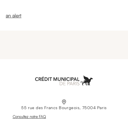
New windowCreate
an alert
Aller à l'accueil
55 rue des Francs Bourgeois, 75004 Paris
Nouvelle fenêtre
Consultez notre FAQ