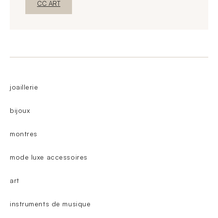
New WindowDiscover
CC ART
joaillerie
bijoux
montres
mode luxe accessoires
art
instruments de musique