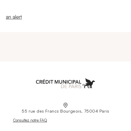
New windowCreate
an alert
Aller à l'accueil
55 rue des Francs Bourgeois, 75004 Paris
Nouvelle fenêtre
Consultez notre FAQ