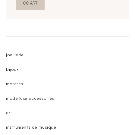
New WindowDiscover
CC ART
joaillerie
bijoux
montres
mode luxe accessoires
art
instruments de musique