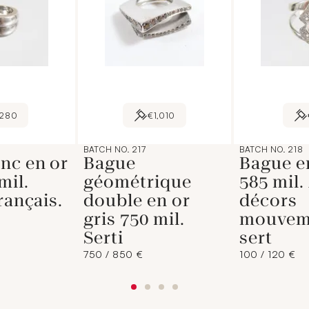
280
€1,010
BATCH NO. 217
BATCH NO. 218
nc en or
Bague
Bague en
mil.
géométrique
585 mil.
rançais.
double en or
décors
gris 750 mil.
mouvem
Serti
sert
750 / 850 €
100 / 120 €