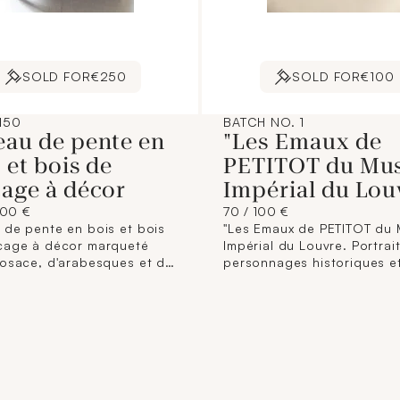
SOLD FOR
€250
SOLD FOR
€100
150
BATCH NO. 1
eau de pente en
"Les Emaux de
 et bois de
PETITOT du Mu
cage à décor
Impérial du Lou
200 €
70 / 100 €
 de pente en bois et bois
"Les Emaux de PETITOT du
cage à décor marqueté
Impérial du Louvre. Portrai
rosace, d'arabesques et de
personnages historiques e
 Il ouvre par un abattant
femmes célèbres du siècle
rant quatre tiroirs et un
Louis XIV. Cinquante gravu
et par deux tiroirs en
burin par CERONI". Paris, B
 Il repose sur quatre
1864, in-4°, demi-maroquin
pieds gaines. On y joint
coins, dos à nerfs. On y jo
f. Travail régional du
gravure de Madame de Ma
 siècle. Dimensions : 91 x
en sus (Dimensions : 25 x 1
1 cm. (Taches, rayures,
(Rousseurs, piqûres).