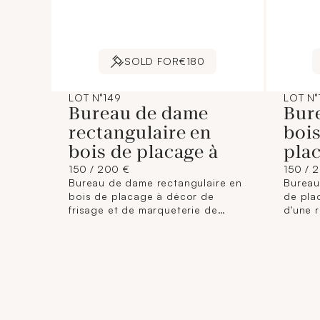
SOLD FOR
€180
LOT N°149
LOT N°
Bureau de dame
Bur
rectangulaire en
bois
bois de placage à
pla
150 / 200 €
150 / 
Bureau de dame rectangulaire en
Bureau
bois de placage à décor de
de pla
frisage et de marqueterie de
d'une 
guirlandes feuillagées
filets.
agrémentées de masques aux
découv
angles. Il ouvre par un tiroir en
casier 
ceinture et repose sur quatre
façade.
pieds gaines. Travail du XIXème
petits 
siècle. Dimensions : 79 x 92 x 44
une cle
cm. (Décoloration, fentes, petits
XIXème
accidents).
80 x 4