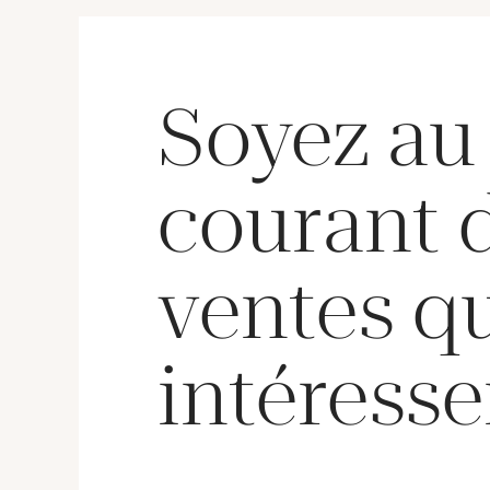
frottem
Soyez au
courant 
ventes q
intéresse