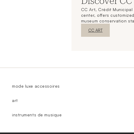
Discover CC
CC Art, Crédit Municipal 
center, offers customized
museum conservation st
New WindowDiscover
CC ART
mode luxe accessoires
art
instruments de musique