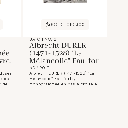
SOLD FOR
€300
BATCH NO. 2
Albrecht DURER
sée
(1471-1528) "La
vre.
Mélancolie" Eau-for
60 / 90 €
 Musée
Albrecht DURER (1471-1528) "La
ts de
Mélancolie" Eau-forte,
t de
monogrammée en bas à droite et
 de
datée "1514". Tirage moderne.
res au
Dimensions : 23,5 x 18 cm (non
laisot,
encadrée).
 bleu à
int une
intenon
8 cm).