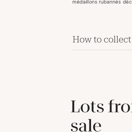
médaillons rubannés décol
How to collect
Lots fr
sale