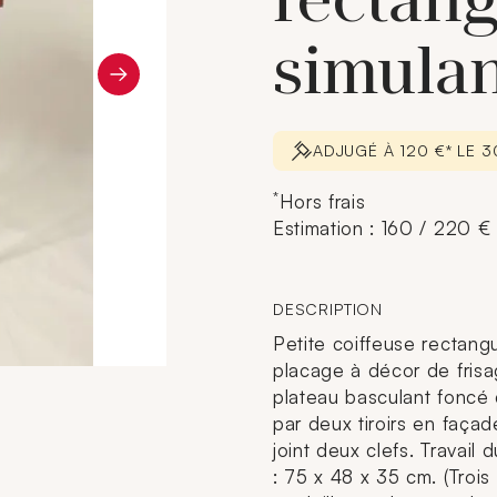
rectang
simulan
ADJUGÉ À 120 €* LE 
*
Hors frais
Estimation : 160 / 220 €
DESCRIPTION
Petite coiffeuse rectang
placage à décor de frisag
plateau basculant foncé 
par deux tiroirs en façad
joint deux clefs. Travail
: 75 x 48 x 35 cm. (Trois