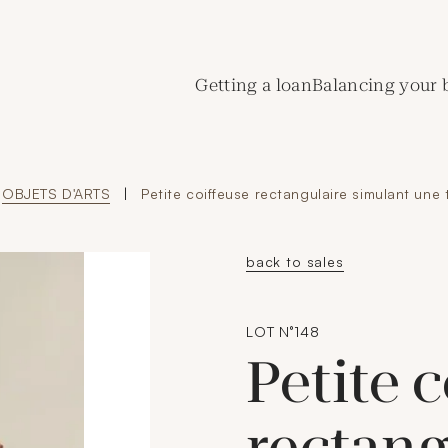
de Crédit Municipal de Paris
Getting a loan
Balancing your 
OBJETS D'ARTS
|
Petite coiffeuse rectangulaire simulant une 
back to sales
LOT N°148
Petite 