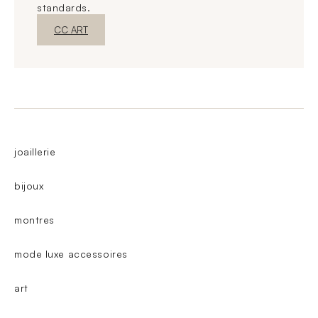
standards.
New WindowDiscover
CC ART
joaillerie
bijoux
montres
mode luxe accessoires
art