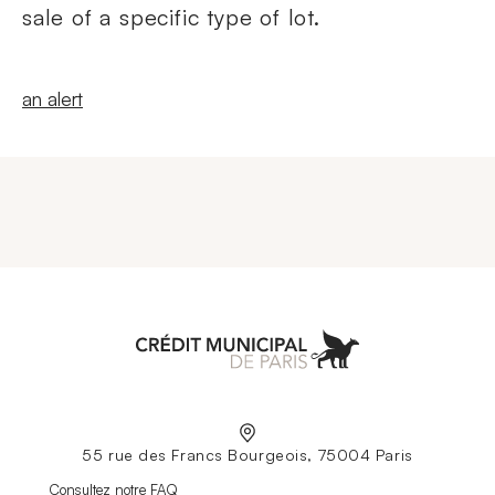
sale of a specific type of lot.
New windowCreate
an alert
Aller à l'accueil
55 rue des Francs Bourgeois, 75004 Paris
Nouvelle fenêtre
Consultez notre FAQ