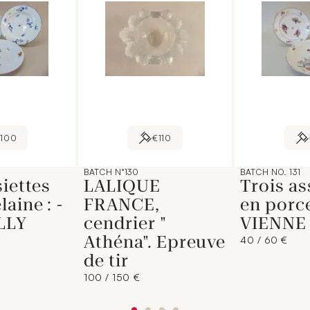
100
€110
BATCH N°130
BATCH NO. 131
siettes
LALIQUE
Trois as
aine : -
FRANCE,
en porce
LLY
cendrier "
VIENNE 
Athéna". Epreuve
40 / 60 €
de tir
100 / 150 €