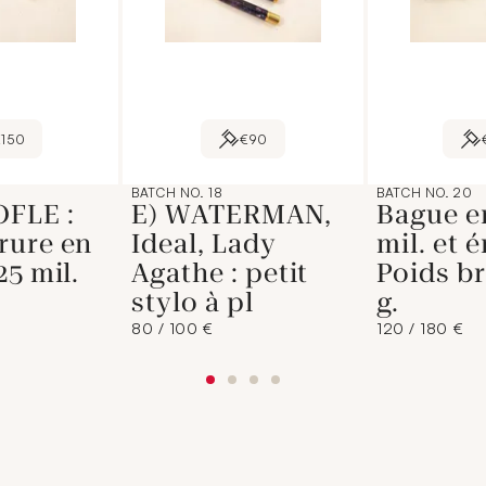
€150
€90
BATCH NO. 18
BATCH NO. 20
FLE :
E) WATERMAN,
Bague e
rure en
Ideal, Lady
mil. et é
25 mil.
Agathe : petit
Poids br
stylo à pl
g.
80 / 100 €
120 / 180 €