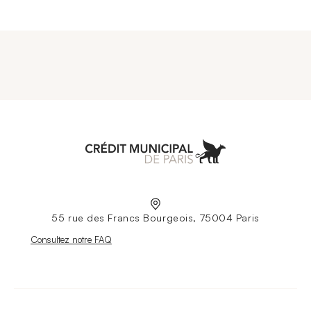
Aller à l'accueil
55 rue des Francs Bourgeois, 75004 Paris
Nouvelle fenêtre
Consultez notre FAQ