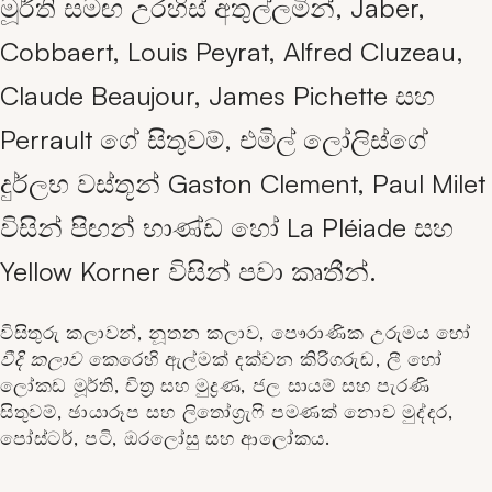
මූර්ති සමඟ උරහිස් අතුල්ලමින්, Jaber,
Cobbaert, Louis Peyrat, Alfred Cluzeau,
Claude Beaujour, James Pichette සහ
Perrault ගේ සිතුවම්, එමිල් ලෝලිස්ගේ
දුර්ලභ වස්තූන් Gaston Clement, Paul Milet
විසින් පිඟන් භාණ්ඩ හෝ La Pléiade සහ
Yellow Korner විසින් පවා කෘතීන්.
විසිතුරු කලාවන්, නූතන කලාව, පෞරාණික උරුමය හෝ
වීදි කලාව
කෙරෙහි ඇල්මක් දක්වන කිරිගරුඬ, ලී හෝ
ලෝකඩ මූර්ති, චිත්‍ර සහ මුද්‍රණ, ජල සායම් සහ පැරණි
සිතුවම්, ඡායාරූප සහ ලිතෝග්‍රැෆි පමණක් නොව මුද්දර,
පෝස්ටර්, පටි, ඔරලෝසු සහ ආලෝකය.