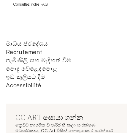
Nouvelle fenêtre
Consultez notre FAQ
මාධ්ය ප්රදේශය
Recrutement
පැමිණිලි සහ මැදිහත් වීම
පොදු වෙළෙඳපොළ
ඉඩ කුලියට දීම
Accessibilité
CC ART සොයා ගන්න
ක්‍රෙඩිට් නාගරික ඩි පැරිස් හි කලා සංරක්ෂණ
මධ්‍යස්ථානය, CC Art විසින් කෞතුකාගාර සංරක්ෂණ