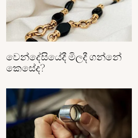
වෙන්දේසියේදී මිලදී ගන්නේ
කෙසේද?