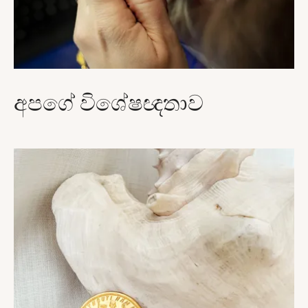
අපගේ විශේෂඥතාව