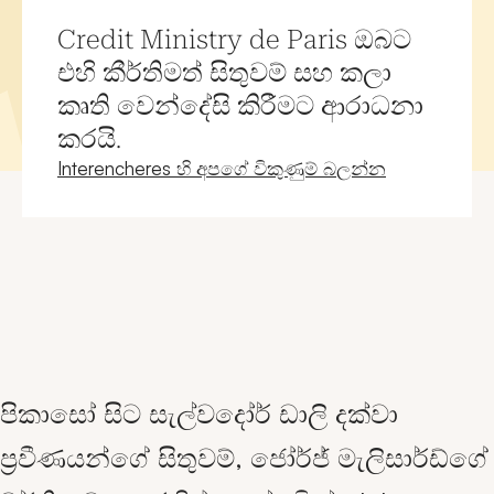
Credit Ministry de Paris ඔබට
එහි කීර්තිමත් සිතුවම් සහ කලා
කෘති වෙන්දේසි කිරීමට ආරාධනා
කරයි.
නව කවුළුව
Interencheres හි අපගේ විකුණුම් බලන්න
පිකාසෝ සිට සැල්වදෝර් ඩාලි දක්වා
ප්‍රවීණයන්ගේ සිතුවම්, ජෝර්ජ් මැලිසාර්ඩ්ගේ