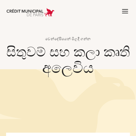
Aller à l'accueil de Crédit Municipal 
වෙන්දේසියෙන් මිලදී ගන්න
සිතුවම් සහ කලා කෘති
අලෙවිය