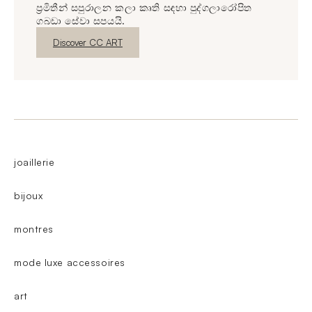
ප්‍රමිතීන් සපුරාලන කලා කෘති සඳහා පුද්ගලාරෝපිත
ගබඩා සේවා සපයයි.
නව කවුළුව
Discover CC ART
joaillerie
bijoux
montres
mode luxe accessoires
art