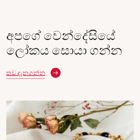
අපගේ වෙන්දේසියේ
ලෝකය සොයා ගන්න
නව කවුළුව
තව දැනගන්න