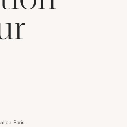
ur
pal de Paris.