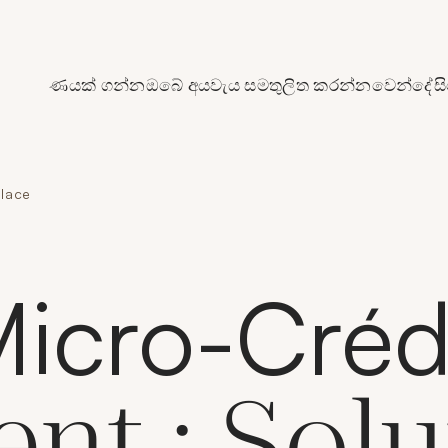
de Crédit Municipal de Paris
ණයක් ගන්න
ඔබේ අයවැය සමතුලිත කරන්න
වෙන්දේසි
place
icro-Créd
ent : Solu