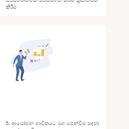
කිරීම
5. ආයෝඡන භාවිතයට මග පෙන්වීම සඳහා