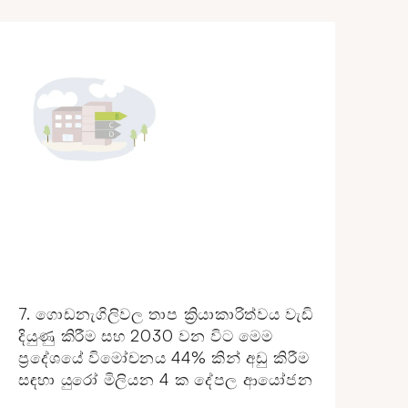
7. ගොඩනැගිලිවල තාප ක්‍රියාකාරිත්වය වැඩි
දියුණු කිරීම සහ 2030 වන විට මෙම
ප්‍රදේශයේ විමෝචනය 44% කින් අඩු කිරීම
සඳහා යුරෝ මිලියන 4 ක දේපල ආයෝජන