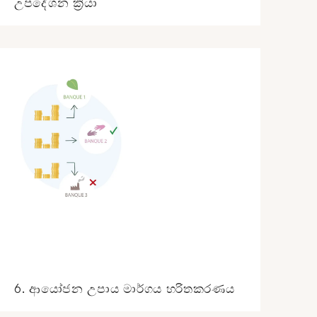
උපදේශන ක්‍රියා
6. ආයෝජන උපාය මාර්ගය හරිතකරණය