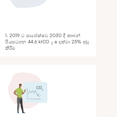
1. 2019 ට සාපේක්ෂව 2030 දී කාබන්
පියසටහන 44.6 ktCO
e දක්වා 25% අඩු
2
කිරීම