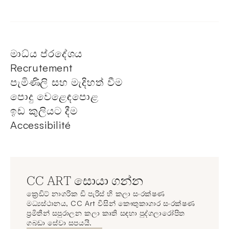
මාධ්ය ප්රදේශය
Recrutement
පැමිණිලි සහ මැදිහත් වීම
පොදු වෙළෙඳපොළ
ඉඩ කුලියට දීම
Accessibilité
CC ART සොයා ගන්න
ක්‍රෙඩිට් නාගරික ඩි පැරිස් හි කලා සංරක්ෂණ
මධ්‍යස්ථානය, CC Art විසින් කෞතුකාගාර සංරක්ෂණ
ප්‍රමිතීන් සපුරාලන කලා කෘති සඳහා පුද්ගලාරෝපිත
ගබඩා සේවා සපයයි.