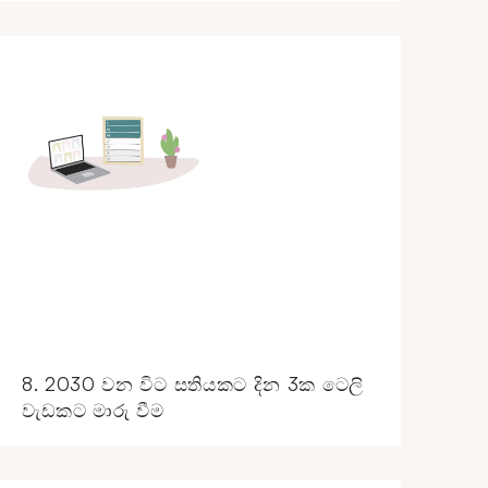
8. 2030 වන විට සතියකට දින 3ක ටෙලි
වැඩකට මාරු වීම