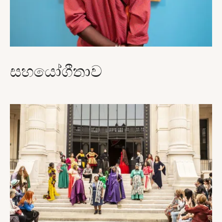
සහයෝගීතාව