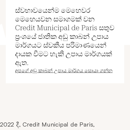
ස්වභාවයෙන්ම මෙහෙවර
මෙහෙයවන සමාගමක් වන
Credit Municipal de Paris සතුව
ප්‍රංශයේ ජාතික අඩු කාබන් උපාය
මාර්ගයට ස්වකීය පරිමාණයෙන්
දායක වීමට හැකි උපාය මාර්ගයක්
ඇත.
නව කවුළුව
අපගේ අඩු කාබන් උපාය මාර්ගය සොයා ගන්න
2022 දී, Credit Municipal de Paris,