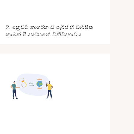
2. ක්‍රෙඩිට් නාගරික ඩි පැරිස් හි වාර්ෂික
කාබන් පියසටහනේ විනිවිදභාවය