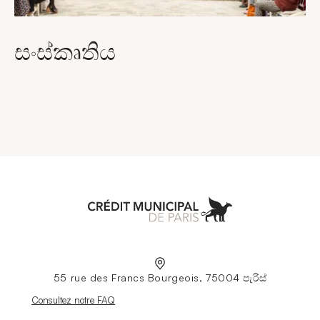
සංස්කෘතිය
Aller à l'accueil
55 rue des Francs Bourgeois, 75004 පැරිස්
Nouvelle fenêtre
Consultez notre FAQ