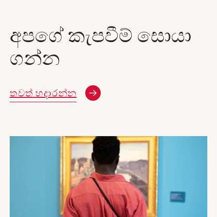
අපගේ කැපවීම් සොයා
ගන්න
තවත් හදාරන්න