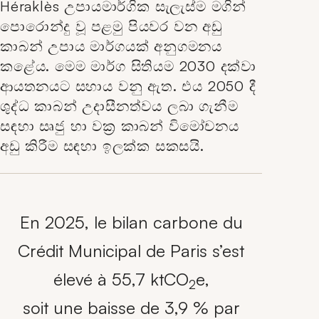
Héraklès උපායමාර්ගික සැලැස්ම මගින්
පොරොන්දු වූ පළමු පියවර වන අඩු
කාබන් උපාය මාර්ගයක් අනුගමනය
කළේය. මෙම මාර්ග සිතියම 2030 දක්වා
ආයතනයට සහාය වනු ඇත. එය 2050 දී
ශුද්ධ කාබන් උදාසීනත්වය ලබා ගැනීම
සඳහා සෘජු හා වක්‍ර කාබන් විමෝචනය
අඩු කිරීම සඳහා ඉලක්ක සකසයි.
En 2025, le bilan carbone du
Crédit Municipal de Paris s’est
élevé à 55,7 ktCO
e,
2
soit une baisse de 3,9 % par