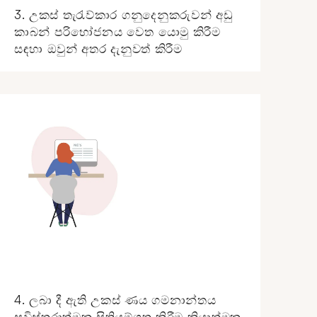
3. උකස් තැරැව්කාර ගනුදෙනුකරුවන් අඩු
කාබන් පරිභෝජනය වෙත යොමු කිරීම
සඳහා ඔවුන් අතර දැනුවත් කිරීම
4. ලබා දී ඇති උකස් ණය ගමනාන්තය
සවිස්තරාත්මක සිතියම්ගත කිරීම ක්‍රියාත්මක