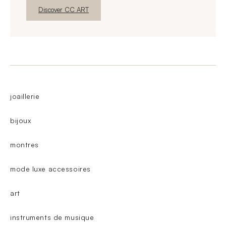
නව කවුළුව
Discover CC ART
joaillerie
bijoux
montres
mode luxe accessoires
art
instruments de musique