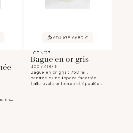
ADJUGÉ À
680 €
LOT N°27
Bague en or gris
mée
300 / 400 €
Bague en or gris : 750 mil.
centrée d'une topaze facettée
taille ovale entourée et épaulée
de petits diamants taille 8/8.
(TDD : 58). Poids brut : 7,9g.
és en
i grain
ts
avec la
Poids