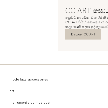
CC ART සොය
ක්‍රෙඩිට් නාගරික ඩි පැරිස්
CC Art විසින් කෞතුකාගාර 
කලා කෘති සඳහා පුද්ගලාරෝ
නව කවුළුව
Discover CC ART
mode luxe accessoires
art
instruments de musique