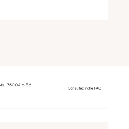
s, 75004 පැරිස්
Nouvelle fenêtre
Consultez notre FAQ