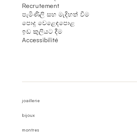
Recrutement
පැමිණිලි සහ මැදිහත් වීම
පොදු වෙළෙඳපොළ
ඉඩ කුලියට දීම
Accessibilité
joaillerie
bijoux
montres