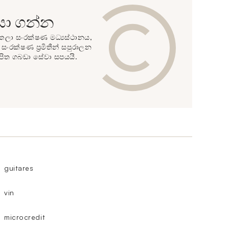
ා ගන්න
 හි කලා සංරක්ෂණ මධ්‍යස්ථානය,
සංරක්ෂණ ප්‍රමිතීන් සපුරාලන
පිත ගබඩා සේවා සපයයි.
guitares
vin
microcredit