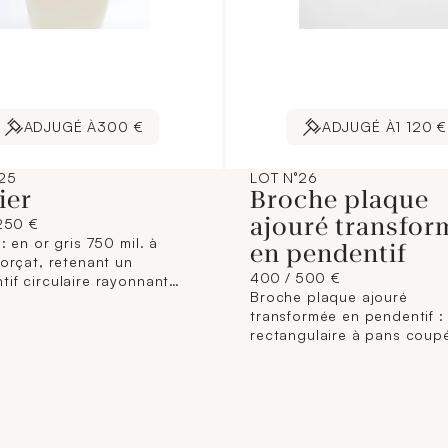
ADJUGÉ À
300 €
ADJUGÉ À
1 120 €
25
LOT N°26
ier
Broche plaque
ajouré transfor
250 €
 : en or gris 750 mil. à
en pendentif
forçat, retenant un
400 / 500 €
tif circulaire rayonnant
Broche plaque ajouré
e diamants taille baguette
transformée en pendentif :
lant (Longueur : 40,3cm
rectangulaire à pans coup
n - diamètre du pendentif :
or gris 750 mil., pavée de
iron). Poids brut : 2,9g.
diamants taille brillant sert
ntif exempté : Art. 524 bis
(celui du centre 0,30 cara
al. C].
environ). (Longueur 5,1cm 
bélière - largueur : 2cm). 