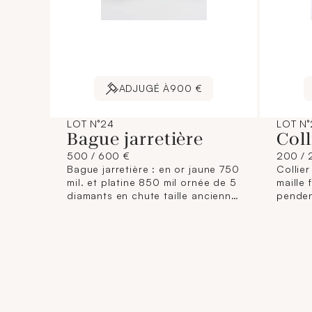
ADJUGÉ À
900 €
LOT N°24
LOT N°
Bague jarretière
Coll
500 / 600 €
200 / 
Bague jarretière : en or jaune 750
Collier
mil. et platine 850 mil ornée de 5
maille 
diamants en chute taille ancienne
penden
(de 0,5 à 0,07 carats environ).
serti d
(TDD : 56,5). Poids brut : 3,7g.
et bril
enviro
1cm env
[Pende
du CGI 