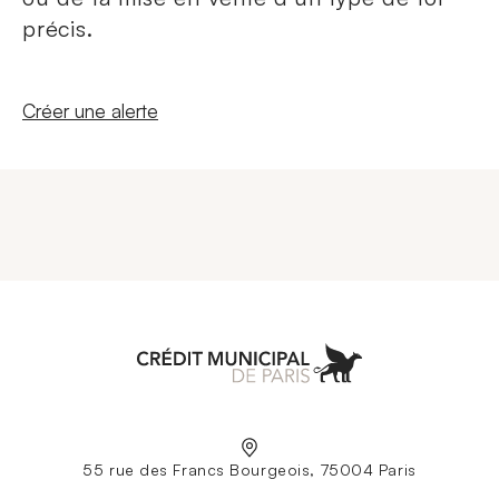
précis.
Nouvelle fenêtre
Créer une alerte
Aller à l'accueil
55 rue des Francs Bourgeois, 75004 Paris