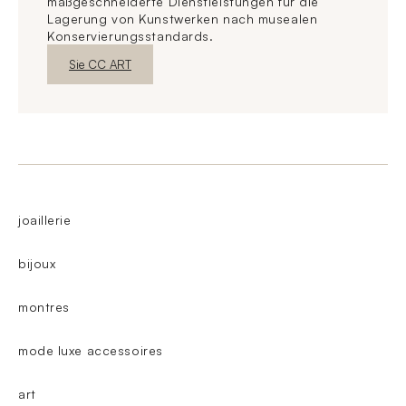
maßgeschneiderte Dienstleistungen für die
Lagerung von Kunstwerken nach musealen
Konservierungsstandards.
Neues FensterEntdecken
Sie CC ART
joaillerie
bijoux
montres
mode luxe accessoires
art