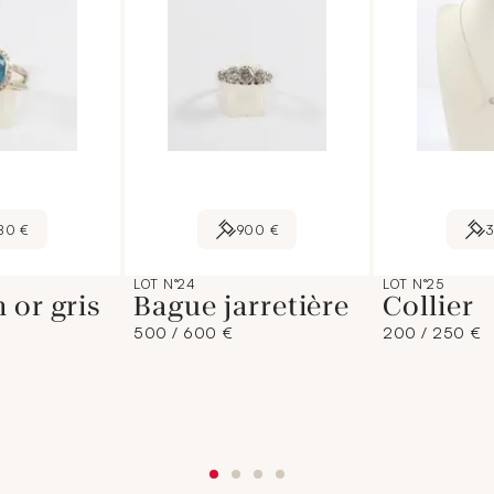
80 €
900 €
LOT N°24
LOT N°25
 or gris
Bague jarretière
Collier
500 / 600 €
200 / 250 €