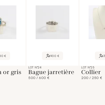
80 €
900 €
LOT N°24
LOT N°25
 or gris
Bague jarretière
Collier
500 / 600 €
200 / 250 €