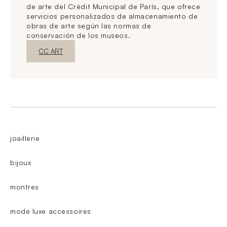
de arte del Crédit Municipal de París, que ofrece
servicios personalizados de almacenamiento de
obras de arte según las normas de
conservación de los museos.
Nueva ventanaDescubrir
CC ART
joaillerie
bijoux
montres
mode luxe accessoires