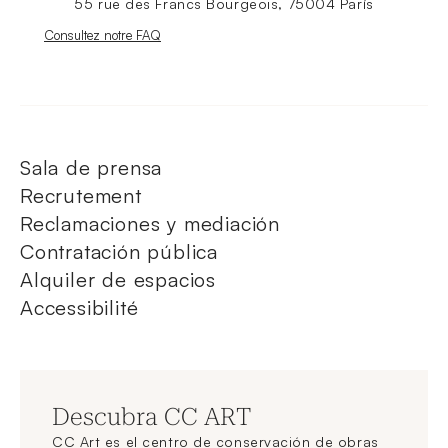
55 rue des Francs Bourgeois, 75004 París
Nouvelle fenêtre
Consultez notre FAQ
Sala de prensa
Recrutement
Reclamaciones y mediación
Contratación pública
Alquiler de espacios
Accessibilité
Descubra CC ART
CC Art es el centro de conservación de obras