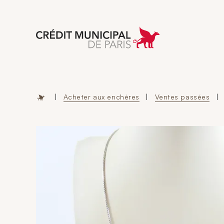
Aller à l'accueil 
|
Acheter aux enchères
|
Ventes passées
|