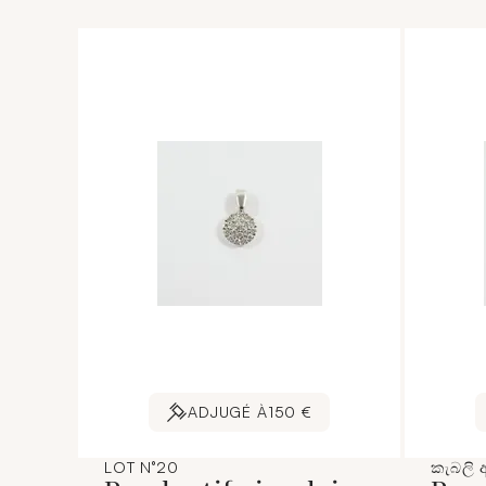
ADJUGÉ À
150 €
LOT N°20
කැබලි 