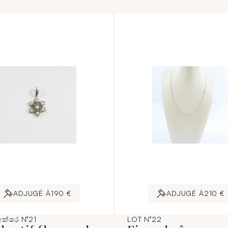
ADJUGÉ À
190 €
ADJUGÉ À
210 €
අක්ෂර N°21
LOT N°22