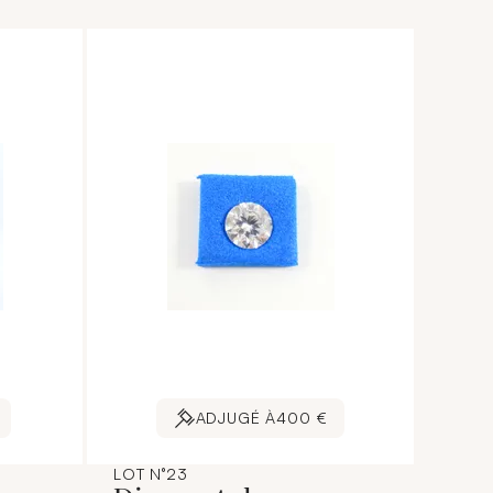
ADJUGÉ À
400 €
LOT N°23