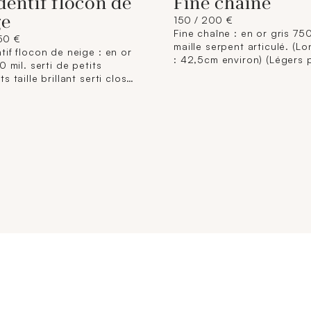
entif flocon de
Fine chaîne
ge
150 / 200 €
Fine chaîne : en or gris 750
150 €
maille serpent articulé. (L
tif flocon de neige : en or
: 42,5cm environ) (Légers p
0 mil. serti de petits
chocs et déformations). Po
s taille brillant serti clos.
2,7g
x 1,5cm). Travail italien.
brut : 2,3g