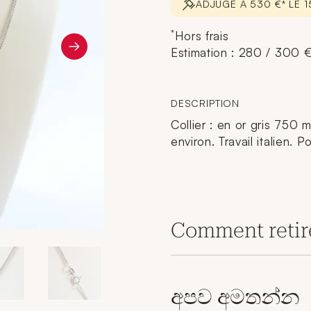
ADJUGÉ À 530 €* LE 
*
Hors frais
Estimation : 280 / 300 
DESCRIPTION
Collier : en or gris 750 m
environ. Travail italien. P
Comment retir
අපව අමතන්න