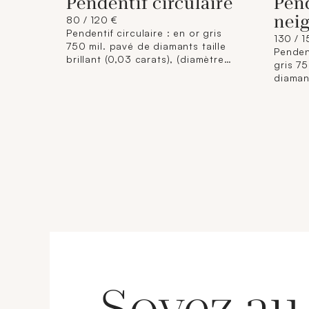
Pendentif circulaire
Pend
nei
80 / 120 €
Pendentif circulaire : en or gris
130 / 
750 mil. pavé de diamants taille
Penden
brillant (0,03 carats), (diamètre
gris 75
0,8cm). Poids brut : 1,1g.
diamant
(1,5cm 
Poids 
Soyez au