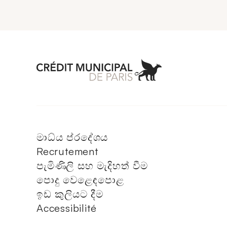
Aller à l'accueil 
මාධ්ය ප්රදේශය
Recrutement
පැමිණිලි සහ මැදිහත් වීම
පොදු වෙළෙඳපොළ
ඉඩ කුලියට දීම
Accessibilité