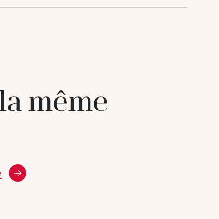
 la même
e