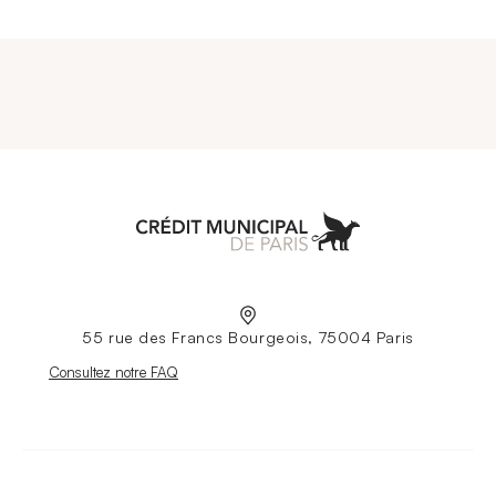
Aller à l'accueil
55 rue des Francs Bourgeois, 75004 Paris
Nouvelle fenêtre
Consultez notre FAQ