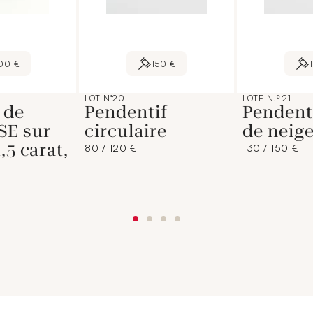
00 €
150 €
LOT N°20
LOTE N.º 21
 de
Pendentif
Pendent
E sur
circulaire
de neig
,5 carat,
80 / 120 €
130 / 150 €