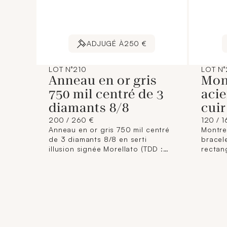
ADJUGÉ À
250 €
LOT N°210
LOT N°
Anneau en or gris
Mon
750 mil centré de 3
acie
diamants 8/8
cuir
200 / 260 €
120 / 
Anneau en or gris 750 mil centré
Montre
de 3 diamants 8/8 en serti
bracele
illusion signée Morellato (TDD :
rectan
54). 2,8 g brut.
brancards : 26 x 
bleu à 
et pet
MERCI
quartz 