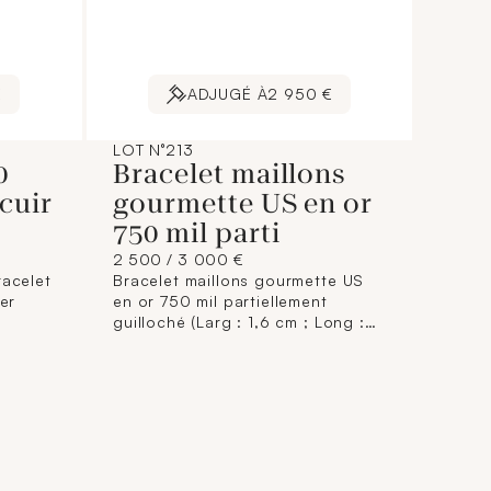
€
ADJUGÉ À
2 950 €
LOT N°213
0
Bracelet maillons
 cuir
gourmette US en or
750 mil parti
2 500 / 3 000 €
racelet
Bracelet maillons gourmette US
ier
en or 750 mil partiellement
guilloché (Larg : 1,6 cm ; Long :
cadran
18,5 cm) (Petits chocs). 33 g.
on,
econde,
 or