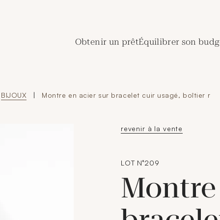
de Crédit Municipal de Paris
Obtenir un prêt
Équilibrer son budg
BIJOUX
|
Montre en acier sur bracelet cuir usagé, boîtier r
revenir à la vente
LOT N°209
Montre 