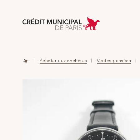
Aller à l'accueil 
|
Acheter aux enchères
|
Ventes passées
|