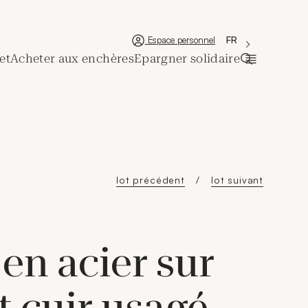
'Choisir une lan
Nouvelle fenêtre
La langue couran
FR
Espace personnel
et
Acheter aux enchères
Epargner solidaire
Ouvrir la ba
lot précédent
lot suivant
en acier sur