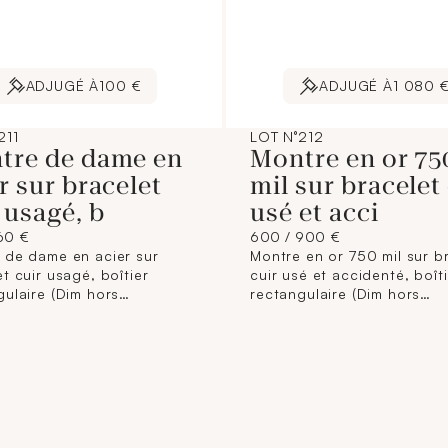
ADJUGÉ À
100 €
ADJUGÉ À
1 080 
211
LOT N°212
tre de dame en
Montre en or 75
r sur bracelet
mil sur bracelet
 usagé, b
usé et acci
160 €
600 / 900 €
 de dame en acier sur
Montre en or 750 mil sur b
t cuir usagé, boîtier
cuir usé et accidenté, boît
gulaire (Dim hors
rectangulaire (Dim hors
20 mm), cadran
brancards : 30 x 22 mm), 
index carré, chiffres arabe
usé taché doré à index bât
ite seconde, BAUME et
chiffres arabe et pettite s
ER "Hampton" mouvement
LONGINES, mouvement
(rayures).
mécanique (boucle ardillon
750 mil). 27,7 g brut.