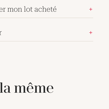
er mon lot acheté
r
 la même