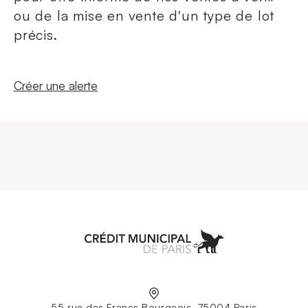
ou de la mise en vente d'un type de lot
précis.
Nouvelle fenêtre
Créer une alerte
Aller à l'accueil
55 rue des Francs Bourgeois, 75004 Paris