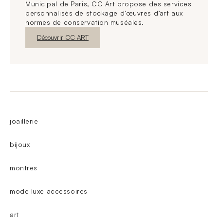
Municipal de Paris, CC Art propose des services
personnalisés de stockage d’œuvres d’art aux
normes de conservation muséales.
Nouvelle fenêtre
Découvrir CC ART
joaillerie
bijoux
montres
mode luxe accessoires
art