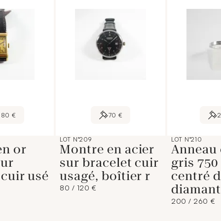
080 €
70 €
LOT N°209
LOT N°210
en or
Montre en acier
Anneau 
sur
sur bracelet cuir
gris 750
 cuir usé
usagé, boîtier r
centré d
diamant
80 / 120 €
200 / 260 €