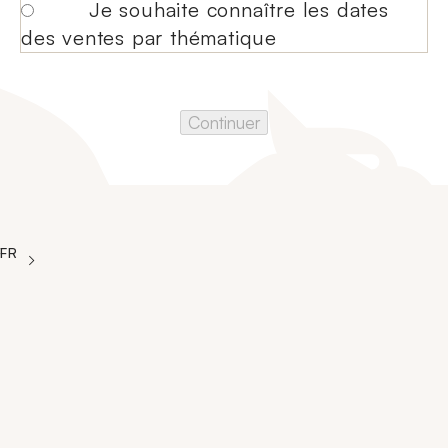
Je souhaite connaître les dates
des ventes par thématique
Continuer
'Choisir une langue
La langue courante est Français
FR