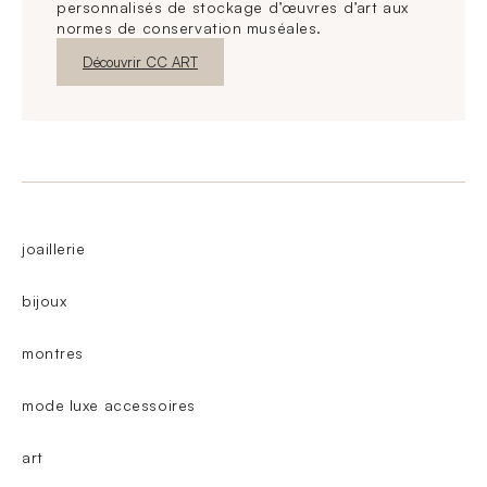
personnalisés de stockage d’œuvres d’art aux
normes de conservation muséales.
Nouvelle fenêtre
Découvrir CC ART
joaillerie
bijoux
montres
mode luxe accessoires
art