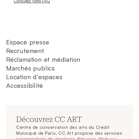
Nouvelle fenêtre
Consultez notre FAQ
Espace presse
Recrutement
Réclamation et médiation
Marchés publics
Location d’espaces
Accessibilité
Découvrez CC ART
Centre de conservation des arts du Crédit
Municipal de Paris, CC Art propose des services
personnalisés de stockage d’œuvres d’art aux