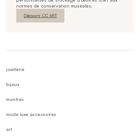
normes de conservation muséales.
Nouvelle fenêtre
Découvrir CC ART
joaillerie
bijoux
montres
mode luxe accessoires
art