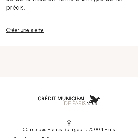
précis.
Nouvelle fenêtre
Créer une alerte
Aller à l'accueil
55 rue des Francs Bourgeois, 75004 Paris