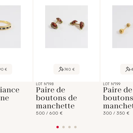
90 €
740 €
LOT N°198
LOT N°199
iance
Paire de
Paire de
ine
boutons de
boutons
manchette
manche
500 / 600 €
300 / 350 €