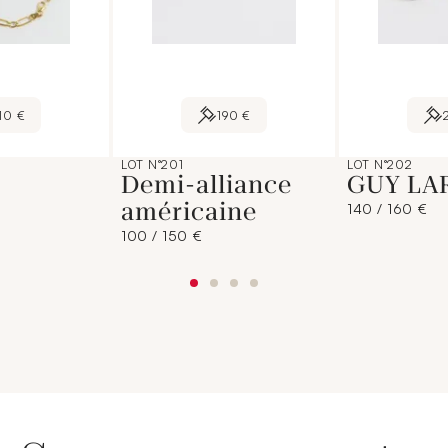
10 €
190 €
LOT N°201
LOT N°202
Demi-alliance
GUY LA
américaine
140 / 160 €
100 / 150 €