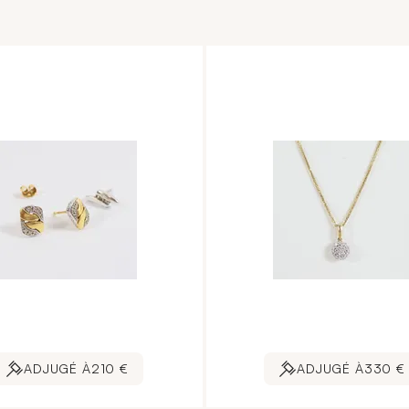
ADJUGÉ À
210 €
ADJUGÉ À
330 €