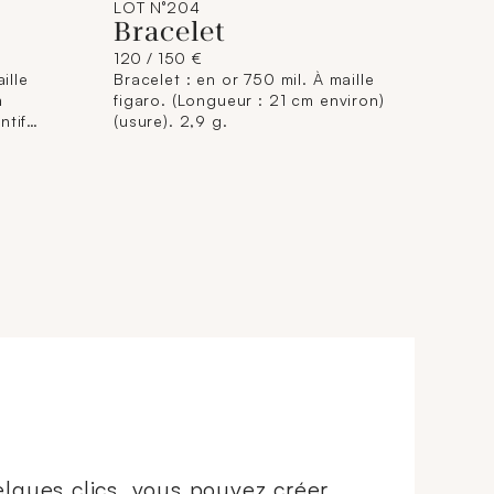
LOT N°204
Bracelet
120 / 150 €
ille
Bracelet : en or 750 mil. À maille
m
figaro. (Longueur : 21 cm environ)
ntif
(usure). 2,9 g.
lques clics, vous pouvez créer