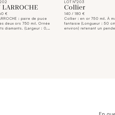
°202
LOT N°203
 LARROCHE
Collier
160 €
140 / 180 €
RROCHE : paire de puce
Collier : en or 750 mil. À ma
les deux ors 750 mil. Ornée
fantaisie (Longueur : 50 c
ts diamants. (Largeur : 0,9
environ) retenant un pende
iron) (manque 2 systèmes).
deux ors 750 mil. Pavé de
int une puce d'oreille en
diamants. (Largeur : 1,5 cm
 750 mil. Ornée de petits
environ). 3,2 g. brut.
ts. (Largeur : 0,2 cm
). 3,5 g. brut.
En que