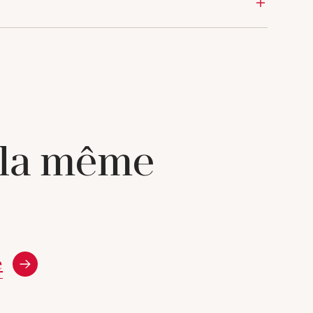
 la même
e