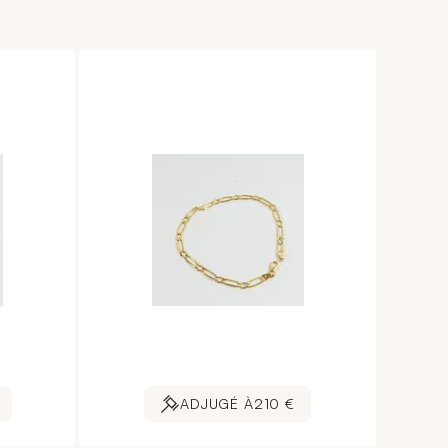
ADJUGÉ À
210 €