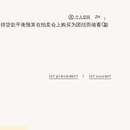
'Choisir une lan
新窗口
La langue coura
ZH
个人空间
获得贷款
平衡预算
在拍卖会上购买
为团结而储蓄
打开搜索栏
lot précédent
lot suivant