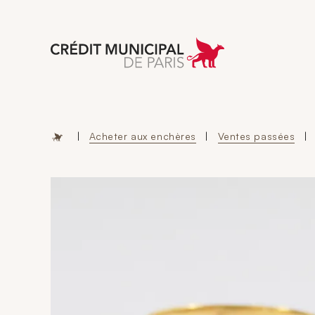
Aller à l'accueil 
|
Acheter aux enchères
|
Ventes passées
|