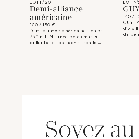
LOT N°201
LOT N
Demi-alliance
GUY
américaine
140 / 
GUY LA
100 / 150 €
d'oreil
Demi-alliance américaine : en or
de peti
750 mil. Alternée de diamants
cm env
brillantés et de saphirs ronds.
On y jo
(Egrisures) (TDD : 53). 2,6 g.
or gris
brut.
diaman
environ
Soyez au