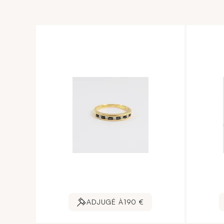
ADJUGÉ À
190 €