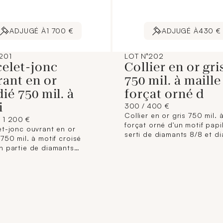
ADJUGÉ À
1 700 €
ADJUGÉ À
430 €
201
LOT N°202
celet-jonc
Collier en or gri
ant en or
750 mil. à maille
ié 750 mil. à
forçat orné d
i
300 / 400 €
Collier en or gris 750 mil. à
/ 1 200 €
forçat orné d'un motif papi
et-jonc ouvrant en or
serti de diamants 8/8 et d
750 mil. à motif croisé
bruns. (Longueur : 42,5 cm
n partie de diamants
motif : 2,1 x 2,7 cm). 6,9 g.
tes et de diamants
tés. (Tour de poignet : 17
iron). (1 pierre manquante,
res). 20,3 g. brut