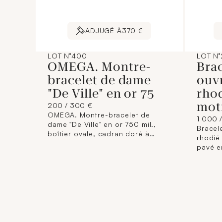
ADJUGÉ À
370 €
LOT N°400
LOT N°
OMEGA. Montre-
Bra
bracelet de dame
ouvr
"De Ville" en or 75
rhod
mot
200 / 300 €
OMEGA. Montre-bracelet de
1 000 
dame "De Ville" en or 750 mil.,
Bracel
boîtier ovale, cadran doré à
rhodié 
chiffres romains, mouvement
pavé e
quartz, sur bracelet non d'origine
baguet
en cuir à boucle ardillon en métal
brillan
doré. Signée. (Dimensions boîtier
cm env
: 19 x 22 mm ; Longueur : 17 cm
salissu
environ). 20 g. brut