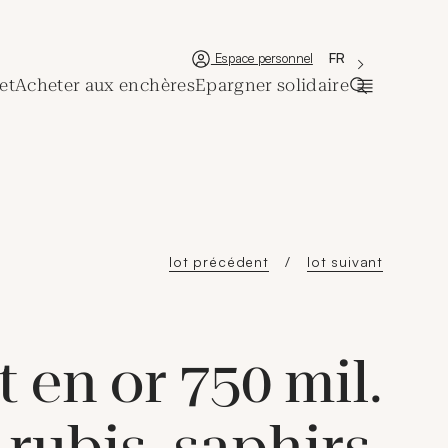
'Choisir une lan
Nouvelle fenêtre
La langue couran
FR
Espace personnel
et
Acheter aux enchères
Epargner solidaire
Ouvrir la ba
lot précédent
lot suivant
t en or 750 mil.