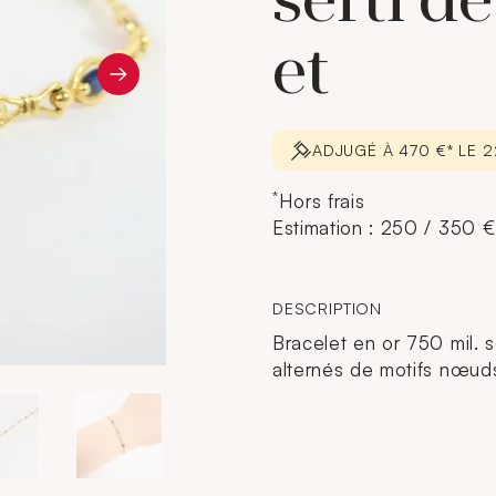
serti de
et
ADJUGÉ À 470 €* LE
*
Hors frais
Estimation : 250 / 350 €
DESCRIPTION
Bracelet en or 750 mil. s
alternés de motifs nœuds.