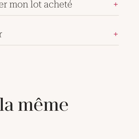
er mon lot acheté
r
 la même