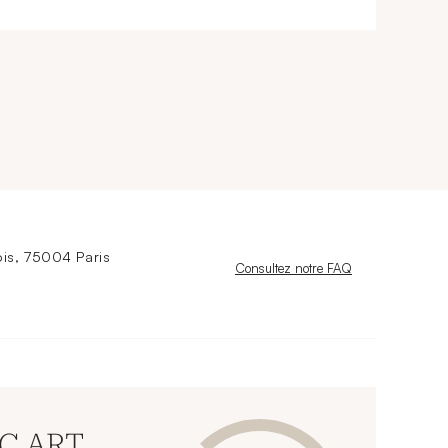
is, 75004 Paris
Nouvelle fenêtre
Consultez notre FAQ
CC ART