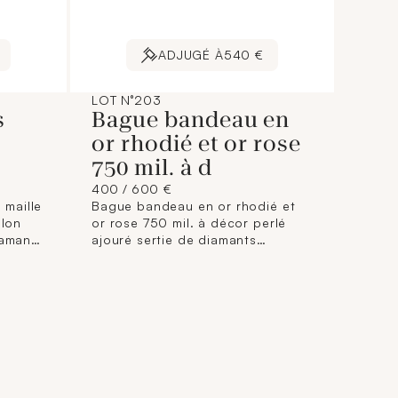
ADJUGÉ À
540 €
LOT N°203
s
Bague bandeau en
or rhodié et or rose
750 mil. à d
400 / 600 €
 maille
Bague bandeau en or rhodié et
llon
or rose 750 mil. à décor perlé
iamants
ajouré sertie de diamants
) (Dim
brillantés. (TDD : 57). (Largeur au
 brut
plus large : 12,6 mm). 10,3 g. brut