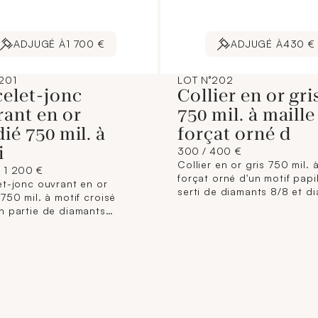
ADJUGÉ À
1 700 €
ADJUGÉ À
430 €
201
LOT N°202
celet-jonc
Collier en or gri
ant en or
750 mil. à maille
ié 750 mil. à
forçat orné d
i
300 / 400 €
Collier en or gris 750 mil. à
/ 1 200 €
forçat orné d'un motif papi
et-jonc ouvrant en or
serti de diamants 8/8 et d
750 mil. à motif croisé
bruns. (Longueur : 42,5 cm
n partie de diamants
motif : 2,1 x 2,7 cm). 6,9 g.
tes et de diamants
tés. (Tour de poignet : 17
iron). (1 pierre manquante,
res). 20,3 g. brut