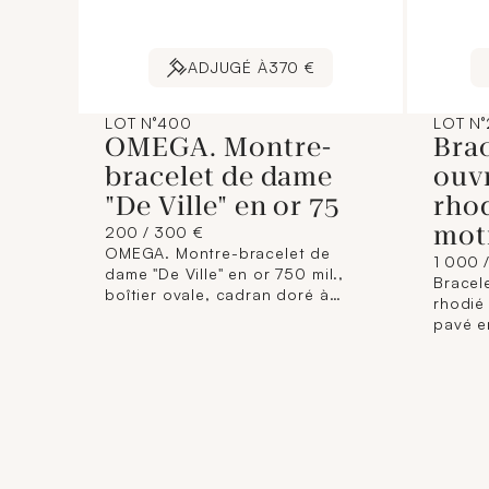
ADJUGÉ À
370 €
LOT N°400
LOT N°
OMEGA. Montre-
Bra
bracelet de dame
ouvr
"De Ville" en or 75
rhod
mot
200 / 300 €
OMEGA. Montre-bracelet de
1 000 
dame "De Ville" en or 750 mil.,
Bracel
boîtier ovale, cadran doré à
rhodié 
chiffres romains, mouvement
pavé e
quartz, sur bracelet non d'origine
baguet
en cuir à boucle ardillon en métal
brillan
doré. Signée. (Dimensions boîtier
cm env
: 19 x 22 mm ; Longueur : 17 cm
salissu
environ). 20 g. brut