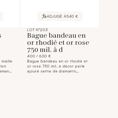
ADJUGÉ À
540 €
LOT N°203
s
Bague bandeau en
or rhodié et or rose
750 mil. à d
400 / 600 €
 maille
Bague bandeau en or rhodié et
llon
or rose 750 mil. à décor perlé
iamants
ajouré sertie de diamants
) (Dim
brillantés. (TDD : 57). (Largeur au
 brut
plus large : 12,6 mm). 10,3 g. brut