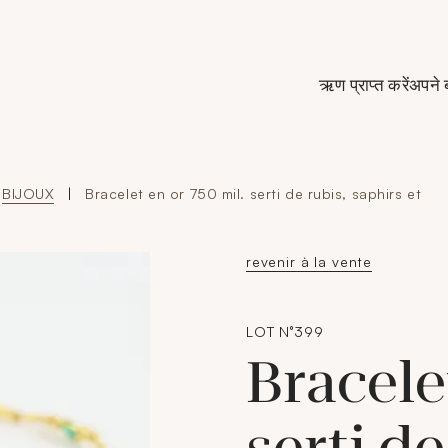
de Crédit Municipal de Paris
ऋण प्राप्त करें
अपने 
BIJOUX
|
Bracelet en or 750 mil. serti de rubis, saphirs et
revenir à la vente
LOT N°399
Bracele