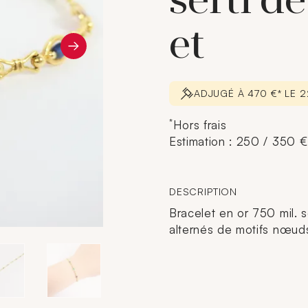
serti de
et
ADJUGÉ À 470 €* LE
*
Hors frais
Estimation : 250 / 350 €
DESCRIPTION
Bracelet en or 750 mil. s
alternés de motifs nœuds.