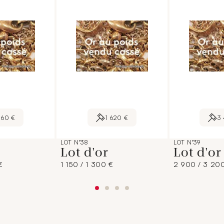
860 €
1 620 €
3
LOT N°38
LOT N°39
Lot d'or
Lot d'o
€
1 150 / 1 300 €
2 900 / 3 20