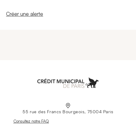
Nouvelle fenêtre
Créer une alerte
Aller à l'accueil
55 rue des Francs Bourgeois, 75004 Paris
Nouvelle fenêtre
Consultez notre FAQ