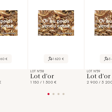
860 €
1 620 €
3
LOT N°38
LOT N°39
Lot d'or
Lot d'o
€
1 150 / 1 300 €
2 900 / 3 20