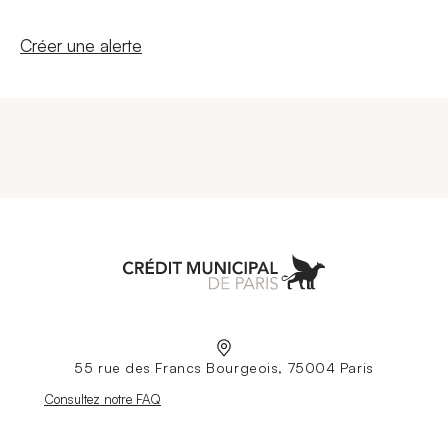
Nouvelle fenêtre
Créer une alerte
Aller à l'accueil
55 rue des Francs Bourgeois, 75004 Paris
Nouvelle fenêtre
Consultez notre FAQ