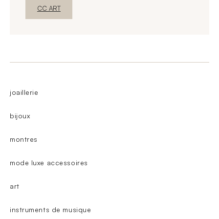
Nova janelaDescubra o
CC ART
joaillerie
bijoux
montres
mode luxe accessoires
art
instruments de musique