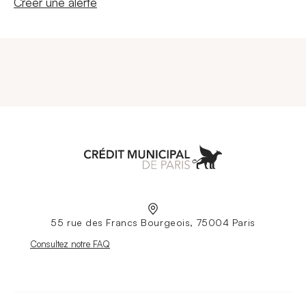
Nouvelle fenêtre
Créer une alerte
Aller à l'accueil
55 rue des Francs Bourgeois, 75004 Paris
Nouvelle fenêtre
Consultez notre FAQ