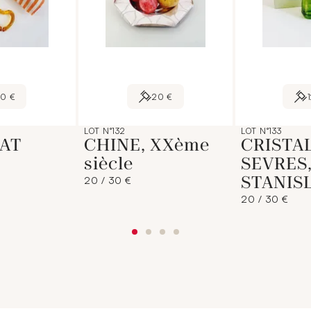
60 €
20 €
LOT N°132
LOT N°133
AT
CHINE, XXème
CRISTA
siècle
SEVRES,
STANIS
20 / 30 €
20 / 30 €