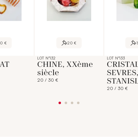
60 €
20 €
LOT N°132
LOT N°133
AT
CHINE, XXème
CRISTA
siècle
SEVRES,
STANIS
20 / 30 €
20 / 30 €