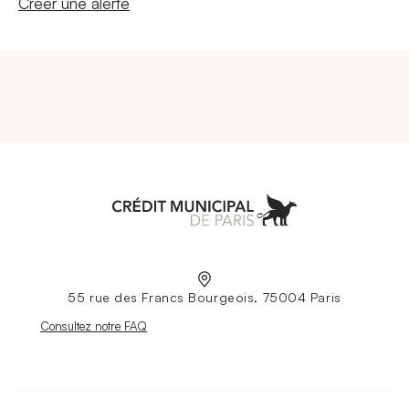
Nouvelle fenêtre
Créer une alerte
Aller à l'accueil
55 rue des Francs Bourgeois, 75004 Paris
Nouvelle fenêtre
Consultez notre FAQ