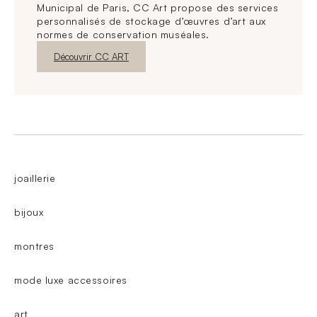
Municipal de Paris, CC Art propose des services
personnalisés de stockage d’œuvres d’art aux
normes de conservation muséales.
Nouvelle fenêtre
Découvrir CC ART
joaillerie
bijoux
montres
mode luxe accessoires
art