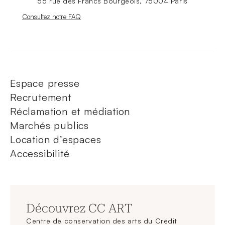
55 rue des Francs Bourgeois, 75004 Paris
Nouvelle fenêtre
Consultez notre FAQ
Espace presse
Recrutement
Réclamation et médiation
Marchés publics
Location d’espaces
Accessibilité
Découvrez CC ART
Centre de conservation des arts du Crédit