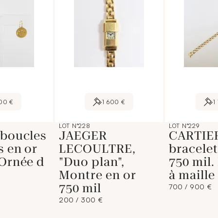
00 €
1 600 €
1
LOT N°228
LOT N°229
 boucles
JAEGER
CARTIE
s en or
LECOULTRE,
bracelet
 Ornée d
"Duo plan",
750 mil.
Montre en or
à maille
750 mil
700 / 900 €
200 / 300 €