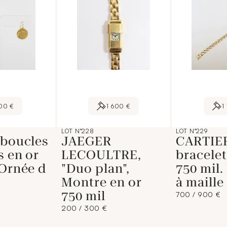
00 €
1 600 €
1
LOT N°228
LOT N°229
 boucles
JAEGER
CARTIE
s en or
LECOULTRE,
bracelet
 Ornée d
"Duo plan",
750 mil.
Montre en or
à maille
750 mil
700 / 900 €
200 / 300 €