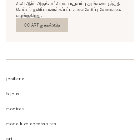
சி.சி ஆர்ட் அருங்காட்சியக பாதுகாப்பு தரங்களை பூர்த்தி
செய்யும் தனிப்பயனாக்கப்பட்ட கலை சேமிப்பு சேவைகளை
வழங்குகிறது.
புதிய சாளரம்
CC ART ஐ கண்டுபிடி
joaillerie
bijoux
montres
mode luxe accessoires
art