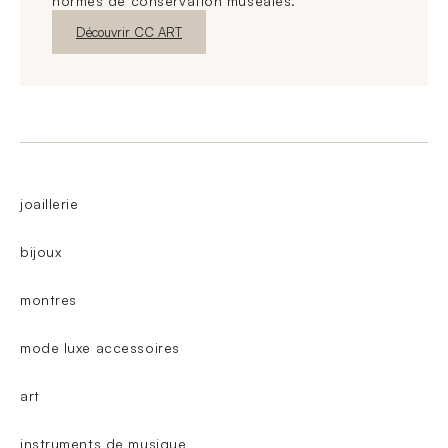
normes de conservation muséales.
Nouvelle fenêtre
Découvrir CC ART
joaillerie
bijoux
montres
mode luxe accessoires
art
instruments de musique