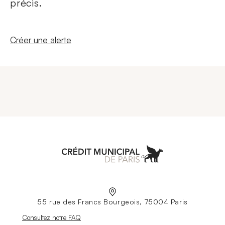
précis.
Nouvelle fenêtre
Créer une alerte
Aller à l'accueil
55 rue des Francs Bourgeois, 75004 Paris
Nouvelle fenêtre
Consultez notre FAQ