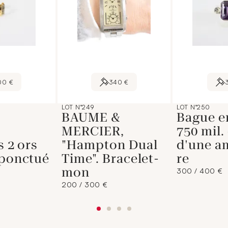
00 €
340 €
LOT N°249
LOT N°250
BAUME &
Bague en
MERCIER,
750 mil.
s 2 ors
"Hampton Dual
d'une a
 ponctué
Time". Bracelet-
re
mon
300 / 400 €
200 / 300 €