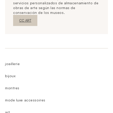
servicios personalizados de almacenamiento de
obras de arte según las normas de
conservación de los museos.
Nueva ventanaDescubrir
CC ART
joaillerie
bijoux
montres
mode luxe accessoires
art