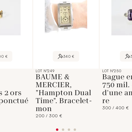
00 €
340 €
LOT N°249
LOT N°250
BAUME &
Bague en
MERCIER,
750 mil.
s 2 ors
"Hampton Dual
d'une a
 ponctué
Time". Bracelet-
re
mon
300 / 400 €
200 / 300 €