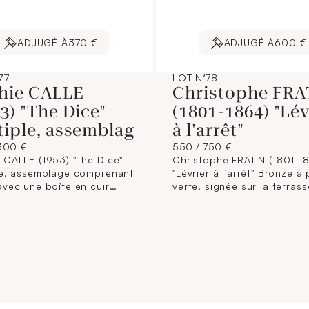
ADJUGÉ À
370 €
ADJUGÉ À
600 €
77
LOT N°78
hie CALLE
Christophe FRA
3) "The Dice"
(1801-1864) "Lév
tiple, assemblag
à l'arrêt"
300 €
550 / 750 €
 CALLE (1953) "The Dice"
Christophe FRATIN (1801-1
le, assemblage comprenant
"Lévrier à l'arrêt" Bronze à
avec une boîte en cuir
verte, signée sur la terrass
t sa garniture en satin et
sur laquelle est imprimé un
n anglais, sa signature,
re et sa justification de
0.