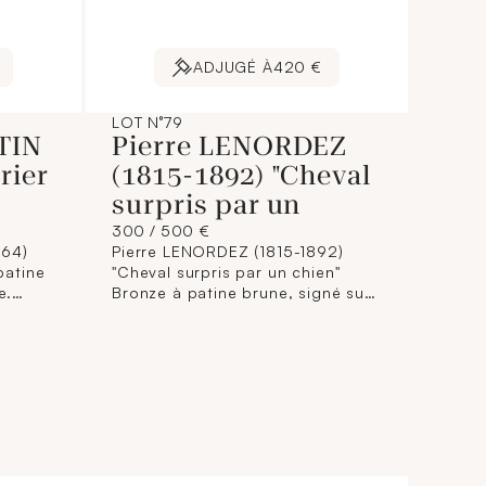
ADJUGÉ À
420 €
LOT N°79
TIN
Pierre LENORDEZ
rier
(1815-1892) "Cheval
surpris par un
300 / 500 €
864)
Pierre LENORDEZ (1815-1892)
 patine
"Cheval surpris par un chien"
e.
Bronze à patine brune, signé sur
Dimensions : 20,5 x 20 x 8,5 cm
la terrasse. Dimensions: 17 x 28 x
11 cm.