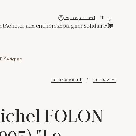
'Choisir une lan
Nouvelle fenêtre
La langue couran
FR
Espace personnel
et
Acheter aux enchères
Epargner solidaire
Ouvrir la ba
" Sérigrap
lot précédent
lot suivant
ichel FOLON