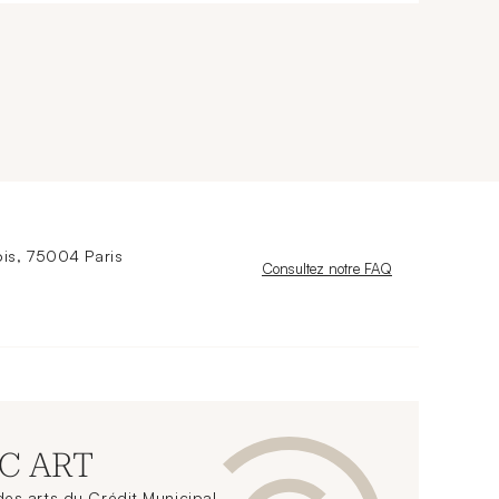
is, 75004 Paris
Nouvelle fenêtre
Consultez notre FAQ
CC ART
es arts du Crédit Municipal