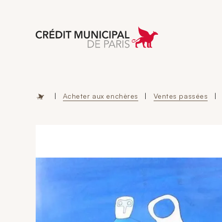
Aller à l'accueil 
|
Acheter aux enchères
|
Ventes passées
|