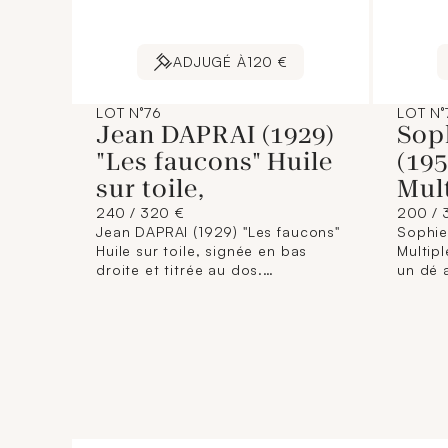
ADJUGÉ À
120 €
LOT N°76
LOT N°
Jean DAPRAI (1929)
Sop
"Les faucons" Huile
(195
sur toile,
Mul
240 / 320 €
200 / 
Jean DAPRAI (1929) "Les faucons"
Sophie
Huile sur toile, signée en bas
Multip
droite et titrée au dos.
un dé 
Dimensions : 88 x 115 cm
rouge e
(Encadrée).
suède 
texte e
son tit
40/25