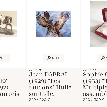
20 €
120 €
LOT N°76
LOT N°77
Jean DAPRAI
Sophie 
EZ
(1929) "Les
(1953) "
92)
faucons" Huile
Multiple
surpris
sur toile,
assembl
240 / 320 €
200 / 300 €