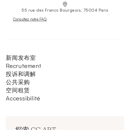
55 rue des Francs Bourgeois, 75004 Paris
Nouvelle fenêtre
Consultez notre FAQ
新闻发布室
Recrutement
投诉和调解
公共采购
空间租赁
Accessibilité