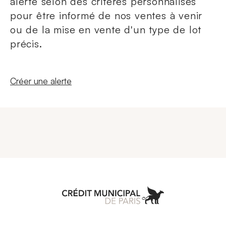
alerte selon des critères personnalisés
pour être informé de nos ventes à venir
ou de la mise en vente d'un type de lot
précis.
Nouvelle fenêtre
Créer une alerte
Aller à l'accueil