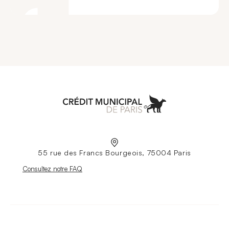
Aller à l'accueil
55 rue des Francs Bourgeois, 75004 Paris
Nouvelle fenêtre
Consultez notre FAQ