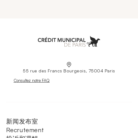
Aller à l'accueil
55 rue des Francs Bourgeois, 75004 Paris
Nouvelle fenêtre
Consultez notre FAQ
新闻发布室
Recrutement