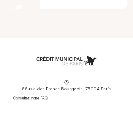
Aller à l'accueil
55 rue des Francs Bourgeois, 75004 París
Nouvelle fenêtre
Consultez notre FAQ