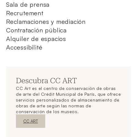
Sala de prensa
Recrutement
Reclamaciones y mediación
Contratación pública
Alquiler de espacios
Accessibilité
Descubra CC ART
CC Art es el centro de conservación de obras
de arte del Crédit Municipal de París, que ofrece
servicios personalizados de almacenamiento de
obras de arte según las normas de
conservación de los museos.
Nueva ventanaDescubrir
CC ART