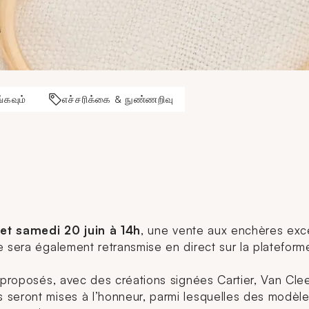
்கவும்
எச்சரிக்கை & நுண்ணறிவு
et samedi 20 juin à 14h
, une vente aux enchères excep
e sera également retransmise en direct sur la plateform
t proposés, avec des créations signées Cartier, Van Cl
 seront mises à l’honneur, parmi lesquelles des modèl