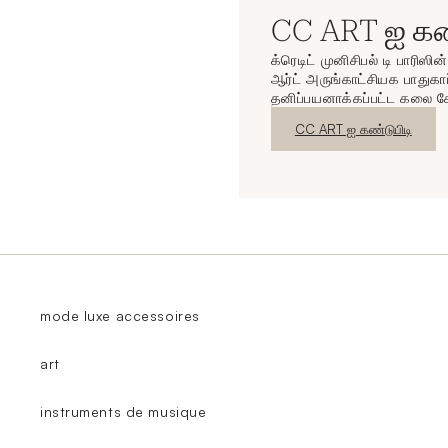
CC ART ஐ கண்
க்ரெடிட் முனிசிபல் டி பாரிஸி
ஆர்ட் அருங்காட்சியக பாதுகாப
தனிப்பயனாக்கப்பட்ட கலை ச
புதிய சாளரம்
CC ART ஐ கண்டுபிடி
mode luxe accessoires
art
instruments de musique